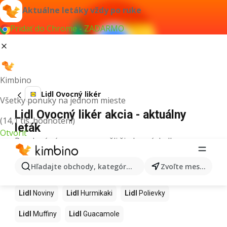
Aktuálne letáky vždy po ruke
Pridať do Chrome - ZADARMO
Kimbino
Lidl Ovocný likér
Všetky ponuky na jednom mieste
Lidl Ovocný likér akcia - aktuálny
(14,1 tis. hodnotení)
leták
Otvoriť
Pre daný výraz sme nenašli žiadne výsledky.
Ďalšie produkty v obchodoch Lidl
Hľadajte obchody, kategórie, produkty...
Zvoľte mesto
Lidl
Kapor
Lidl
Ashwagandha
Lidl
Nintendo Switch
Lidl
Noviny
Lidl
Hurmikaki
Lidl
Polievky
Lidl
Muffiny
Lidl
Guacamole