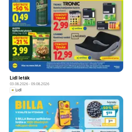
Lidl leták
03.08.2026
-
09.08.2026
Lidl