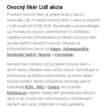
Ovocný likér Lidl akcia
Produkt Ovocný likér je práve teraz v akcii v
obchode Lidl. Produkt Ovocný likér v zľave si môžete
v Lidl kúpiť od 03.08.2026. Neváhajte a poponáhľajte
sa. Ponuka je časovo obmedzená. V Lidl letáku
nájdete okrem obľúbeného produktu Ovocný likér
aj veľa ďalších skvelých ponúk. Objavte aj
tohtotýždňovú akciu na
Kapor
,
Ashwagandha
,
Nintendo Switch
,
Noviny
a
Hurmikaki
.
Nenašli ste v letáku Lidl produkt Ovocný likér v
akcii? Alebo hľadáte ešte väčšiu zľavu? Vyskúšajte si
prelistovať aj ďalšie online letáky na tento alebo
budúci týždeň. Medzi obľúbené obchody patria
napríklad
KON - RAD
a
Dedra
. Na stránke
Kimbino.sk
nájdete každý deň prehľad aktuálnych
akcií. A ak chcete byť informovaný o obľúbených
akciách ako prvý, stiahnite si našu aplikáciu