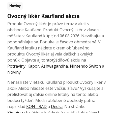
Noviny
Ovocný likér Kaufland akcia
Produkt Ovocný likér je práve teraz v akcii v
obchode Kaufland. Produkt Ovocný likér v zľave si
môžete v Kaufland kúpiť od 06.08.2026. Neváhajte a
poponáhľajte sa. Ponuka je časovo obmedzená. V
Kaufland letáku nájdete okrem obľúbeného
produktu Ovocný likér aj veľa ďalších skvelých
ponúk. Objavte aj tohtotýždňovú akciu na
Potraviny
,
Kapor
,
Ashwagandha
,
Nintendo Switch
a
Noviny
.
Nenašli ste v letáku Kaufland produkt Ovocný likér v
akcii? Alebo hľadáte ešte väčšiu zľavu? Vyskúšajte si
prelistovať aj ďalšie online letáky na tento alebo
budúci týždeň. Medzi obľúbené obchody patria
napríklad
KON - RAD
a
Dedra
. Na stránke
Kimbino.sk
nájdete každý deň prehľad aktuálnych