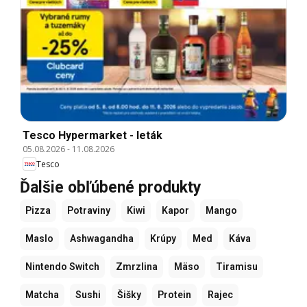
Tesco Hypermarket - leták
05.08.2026
-
11.08.2026
Tesco
Ďalšie obľúbené produkty
Pizza
Potraviny
Kiwi
Kapor
Mango
Maslo
Ashwagandha
Krúpy
Med
Káva
Nintendo Switch
Zmrzlina
Mäso
Tiramisu
Matcha
Sushi
Šišky
Protein
Rajec