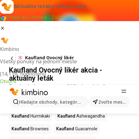
Aktuálne letáky vždy po ruke
Pridať do Chrome - ZADARMO
Kimbino
Kaufland Ovocný likér
Všetky ponuky na jednom mieste
Kaufland Ovocný likér akcia -
(14,1 tis. hodnotení)
aktuálny leták
Otvoriť
Pre daný výraz sme nenašli žiadne výsledky.
Ďalšie produkty v obchodoch
Hľadajte obchody, kategórie, produkty...
Zvoľte mesto
Kaufland
Kaufland
Hurmikaki
Kaufland
Ashwagandha
Kaufland
Brownies
Kaufland
Guacamole