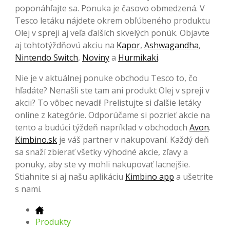
poponáhľajte sa. Ponuka je časovo obmedzená. V
Tesco letáku nájdete okrem obľúbeného produktu
Olej v spreji aj veľa ďalších skvelých ponúk. Objavte
aj tohtotýždňovú akciu na
Kapor
,
Ashwagandha
,
Nintendo Switch
,
Noviny
a
Hurmikaki
.
Nie je v aktuálnej ponuke obchodu Tesco to, čo
hľadáte? Nenašli ste tam ani produkt Olej v spreji v
akcii? To vôbec nevadí! Prelistujte si ďalšie letáky
online z kategórie. Odporúčame si pozrieť akcie na
tento a budúci týždeň napríklad v obchodoch
Avon
.
Kimbino.sk
je váš partner v nakupovaní. Každý deň
sa snaží zbierať všetky výhodné akcie, zľavy a
ponuky, aby ste vy mohli nakupovať lacnejšie.
Stiahnite si aj našu aplikáciu
Kimbino app
a ušetrite
s nami.
Produkty