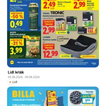
Lidl leták
03.08.2026
-
09.08.2026
Lidl