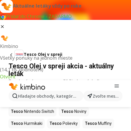
Aktuálne letáky vždy po ruke
Pridať do Chrome - ZADARMO
Kimbino
Tesco Olej v spreji
Všetky ponuky na jednom mieste
Tesco Olej v spreji akcia - aktuálny
(14,1 tis. hodnotení)
leták
Otvoriť
Pre daný výraz sme nenašli žiadne výsledky.
Ďalšie produkty v obchodoch Tesco
Hľadajte obchody, kategórie, produkty...
Zvoľte mesto
Tesco
Kapor
Tesco
Ashwagandha
Tesco
Nintendo Switch
Tesco
Noviny
Tesco
Hurmikaki
Tesco
Polievky
Tesco
Muffiny