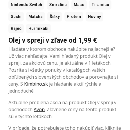
Nintendo Switch
Zmrzlina
Mäso
Tiramisu
Sushi
Matcha
Šišky
Protein
Noviny
Rajec
Hurmikaki
Olej v spreji v zľave od 1,99 €
Hľadáte v ktorom obchode nakúpite najlacnejšie?
Už viac nehľadajte. Vami hľadaný produkt Olej v
spreji, za akciovú cenu, je aktuálne v 1 letákoch.
Pozrite si všetky ponuky v katalógoch vašich
obľúbených slovenských obchodov a porovnajte si
ceny. S
Kimbino.sk
je hľadanie akcií rýchle a
jednoduché.
Aktuálne prebieha akcia na produkt Olej v spreji v
obchodoch
Avon
. Zľavnené ceny na tento produkt
sú v týchto letákoch:
V prípade, že potrebujete toho nakúpiť viac, kliknite