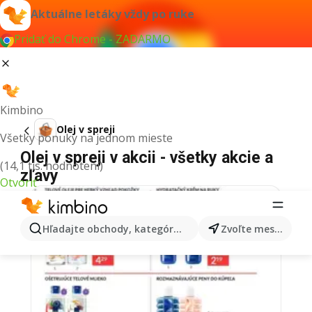
Aktuálne letáky vždy po ruke
Pridať do Chrome - ZADARMO
Kimbino
Olej v spreji
Všetky ponuky na jednom mieste
Olej v spreji v akcii - všetky akcie a
(14,1 tis. hodnotení)
zľavy
Otvoriť
Hľadajte obchody, kategórie, produkty...
Zvoľte mesto