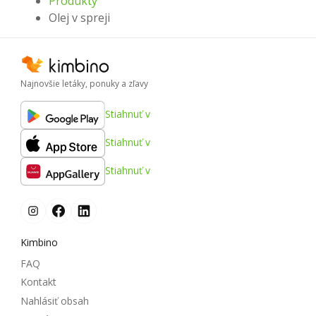
Produkty
Olej v spreji
Najnovšie letáky, ponuky a zľavy
Stiahnuť v
Stiahnuť v
Stiahnuť v
Kimbino
FAQ
Kontakt
Nahlásiť obsah