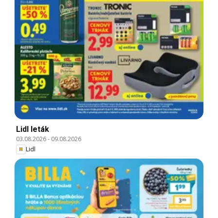
Lidl leták
03.08.2026
-
09.08.2026
Lidl