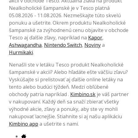
akcii v obchode Tesco. Aktuálna zľava na produkt
Nealkoholické šampanské je v Tesco platná
05.08.2026 - 11.08.2026. Nezmeškajte túto skvelú
ponuku a ušetrite. Okrem produktu Nealkoholické
šampanské za zvýhodnenú cenu objavíte v obchode
Tesco aj ďalšie zľavy, napríklad na
Kapor
,
Ashwagandha
,
Nintendo Switch
,
Noviny
a
Hurmikaki
.
Nenašli ste v letáku Tesco produkt Nealkoholické
šampanské v akcii? Alebo hľadáte ešte väčšiu zľavu?
Vyskúšajte si prelistovať aj ďalšie online letáky na
tento alebo budúci týždeň. Medzi obľúbené
obchody patria napríklad .
Kimbino.sk
je váš partner
v nakupovaní. Každý deň sa snaží zbierať všetky
výhodné akcie, zľavy a ponuky, aby ste vy mohli
nakupovať lacnejšie. Stiahnite si aj našu aplikáciu
Kimbino app
a ušetrite s nami.