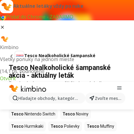
Aktuálne letáky vždy po ruke
Pridať do Chrome - ZADARMO
Kimbino
Tesco Nealkoholické šampanské
Všetky ponuky na jednom mieste
Tesco Nealkoholické šampanské
(14,1 tis. hodnotení)
akcia - aktuálny leták
Otvoriť
Pre daný výraz sme nenašli žiadne výsledky.
Ďalšie produkty v obchodoch Tesco
Hľadajte obchody, kategórie, produkty...
Zvoľte mesto
Tesco
Kapor
Tesco
Ashwagandha
Tesco
Nintendo Switch
Tesco
Noviny
Tesco
Hurmikaki
Tesco
Polievky
Tesco
Muffiny