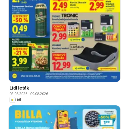
Lidl leták
03.08.2026
-
09.08.2026
Lidl