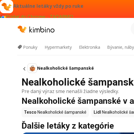
Aktuálne letáky vždy po ruke
Pridať do Chrome - ZADARMO
Ponuky
Hypermarkety
Elektronika
Bývanie, náby
Nealkoholické šampanské
Nealkoholické šampanské 
Pre daný výraz sme nenašli žiadne výsledky.
Nealkoholické šampanské v ak
Tesco
Nealkoholické šampanské
Lidl
Nealkoholické š
Ďalšie letáky z kategórie