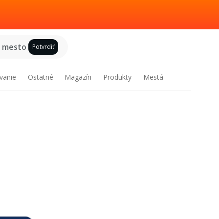
e mesto
Potvrdiť
vanie
Ostatné
Magazín
Produkty
Mestá