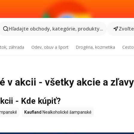
Hľadajte obchody, kategórie, produkty...
Zvoľt
tok, záhrada
Odev, obuv a šport
Drogéria, kozmetika
Cesto
v akcii - všetky akcie a zľavy
cii - Kde kúpiť?
ampanské
Kaufland
Nealkoholické šampanské