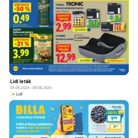
Lidl leták
03.08.2026
-
09.08.2026
Lidl