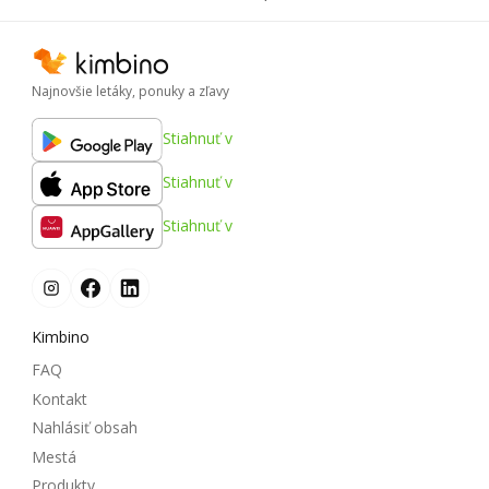
Najnovšie letáky, ponuky a zľavy
Stiahnuť v
Stiahnuť v
Stiahnuť v
Kimbino
FAQ
Kontakt
Nahlásiť obsah
Mestá
Produkty