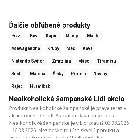
Ďalšie obľúbené produkty
Pizza
Kiwi
Kapor
Mango
Maslo
Ashwagandha
Krúpy
Med
Káva
Nintendo Switch
Zmrzlina
Mäso
Tiramisu
Sushi
Matcha
Šišky
Protein
Noviny
Rajec
Hurmikaki
Nealkoholické šampanské Lidl akcia
Produkt Nealkoholické šampanské je práve teraz v
akcii v obchode Lidl. Aktuálna zľava na produkt
Nealkoholické šampanské je v Lidl platná 03.08.2026
- 16.08.2026. Nezmeškajte túto skvelú ponuku a
ušetrite. Okrem produktu Nealkoholické