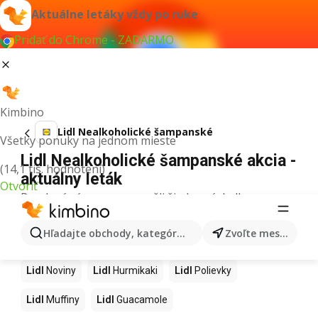
Aktuálne letáky vždy po ruke
Pridať do Chrome - ZADARMO
Kimbino
Lidl Nealkoholické šampanské
Všetky ponuky na jednom mieste
Lidl Nealkoholické šampanské akcia -
(14,1 tis. hodnotení)
aktuálny leták
Otvoriť
Pre daný výraz sme nenašli žiadne výsledky.
Ďalšie produkty v obchodoch Lidl
Hľadajte obchody, kategórie, produkty...
Zvoľte mesto
Lidl
Kapor
Lidl
Ashwagandha
Lidl
Nintendo Switch
Lidl
Noviny
Lidl
Hurmikaki
Lidl
Polievky
Lidl
Muffiny
Lidl
Guacamole