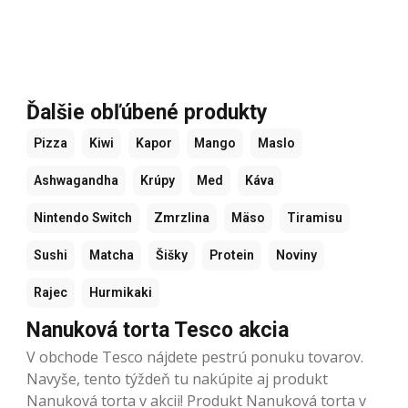
Ďalšie obľúbené produkty
Pizza
Kiwi
Kapor
Mango
Maslo
Ashwagandha
Krúpy
Med
Káva
Nintendo Switch
Zmrzlina
Mäso
Tiramisu
Sushi
Matcha
Šišky
Protein
Noviny
Rajec
Hurmikaki
Nanuková torta Tesco akcia
V obchode Tesco nájdete pestrú ponuku tovarov.
Navyše, tento týždeň tu nakúpite aj produkt
Nanuková torta v akcii! Produkt Nanuková torta v