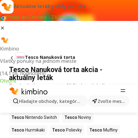
Aktuálne letáky vždy po ruke
Pridať do Chrome - ZADARMO
Kimbino
Tesco Nanuková torta
Všetky ponuky na jednom mieste
Tesco Nanuková torta akcia -
(14,1 tis. hodnotení)
aktuálny leták
Otvoriť
Pre daný výraz sme nenašli žiadne výsledky.
Ďalšie produkty v obchodoch Tesco
Hľadajte obchody, kategórie, produkty...
Zvoľte mesto
Tesco
Kapor
Tesco
Ashwagandha
Tesco
Nintendo Switch
Tesco
Noviny
Tesco
Hurmikaki
Tesco
Polievky
Tesco
Muffiny