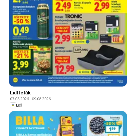
Lidl leták
03.08.2026
-
09.08.2026
Lidl