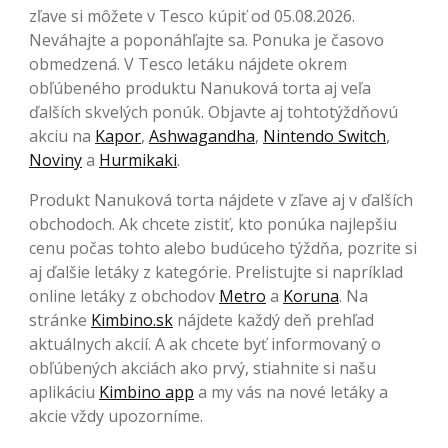
zľave si môžete v Tesco kúpiť od 05.08.2026.
Neváhajte a poponáhľajte sa. Ponuka je časovo
obmedzená. V Tesco letáku nájdete okrem
obľúbeného produktu Nanuková torta aj veľa
ďalších skvelých ponúk. Objavte aj tohtotýždňovú
akciu na
Kapor
,
Ashwagandha
,
Nintendo Switch
,
Noviny
a
Hurmikaki
.
Produkt Nanuková torta nájdete v zľave aj v ďalších
obchodoch. Ak chcete zistiť, kto ponúka najlepšiu
cenu počas tohto alebo budúceho týždňa, pozrite si
aj ďalšie letáky z kategórie. Prelistujte si napríklad
online letáky z obchodov
Metro
a
Koruna
. Na
stránke
Kimbino.sk
nájdete každý deň prehľad
aktuálnych akcií. A ak chcete byť informovaný o
obľúbených akciách ako prvý, stiahnite si našu
aplikáciu
Kimbino app
a my vás na nové letáky a
akcie vždy upozorníme.