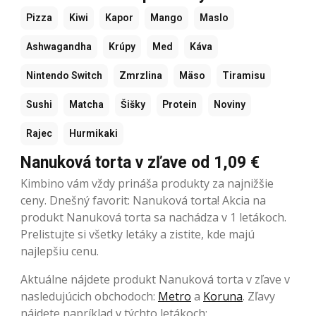
Pizza
Kiwi
Kapor
Mango
Maslo
Ashwagandha
Krúpy
Med
Káva
Nintendo Switch
Zmrzlina
Mäso
Tiramisu
Sushi
Matcha
Šišky
Protein
Noviny
Rajec
Hurmikaki
Nanuková torta v zľave od 1,09 €
Kimbino vám vždy prináša produkty za najnižšie
ceny. Dnešný favorit: Nanuková torta! Akcia na
produkt Nanuková torta sa nachádza v 1 letákoch.
Prelistujte si všetky letáky a zistite, kde majú
najlepšiu cenu.
Aktuálne nájdete produkt Nanuková torta v zľave v
nasledujúcich obchodoch:
Metro
a
Koruna
. Zľavy
nájdete napríklad v týchto letákoch: