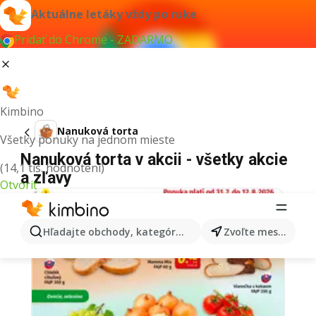
Aktuálne letáky vždy po ruke
Pridať do Chrome - ZADARMO
Kimbino
Nanuková torta
Všetky ponuky na jednom mieste
Nanuková torta v akcii - všetky akcie
(14,1 tis. hodnotení)
a zľavy
Otvoriť
Hľadajte obchody, kategórie, produkty...
Zvoľte mesto