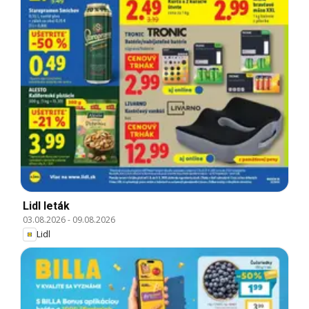
Lidl leták
03.08.2026
-
09.08.2026
Lidl