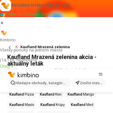
Aktuálne letáky vždy po ruke
Pridať do Chrome - ZADARMO
Kimbino
Kaufland Mrazená zelenina
Všetky ponuky na jednom mieste
Kaufland Mrazená zelenina akcia -
(14,1 tis. hodnotení)
aktuálny leták
Otvoriť
Pre daný výraz sme nenašli žiadne výsledky.
Ďalšie produkty v obchodoch
Hľadajte obchody, kategórie, produkty...
Zvoľte mesto
Kaufland
Kaufland
Pizza
Kaufland
Kiwi
Kaufland
Mango
Kaufland
Maslo
Kaufland
Krúpy
Kaufland
Med