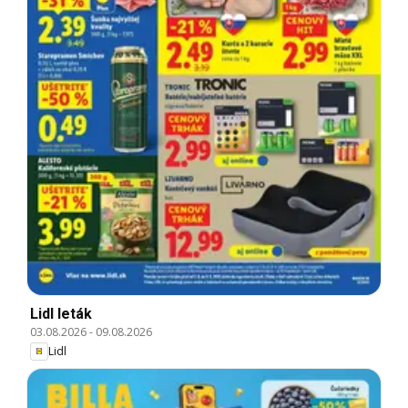
Lidl leták
03.08.2026
-
09.08.2026
Lidl