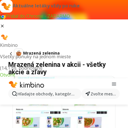
Aktuálne letáky vždy po ruke
Pridať do Chrome - ZADARMO
Kimbino
Mrazená zelenina
Všetky ponuky na jednom mieste
Mrazená zelenina v akcii - všetky
(14,1 tis. hodnotení)
akcie a zľavy
Otvoriť
Hľadajte obchody, kategórie, produkty...
Zvoľte mesto