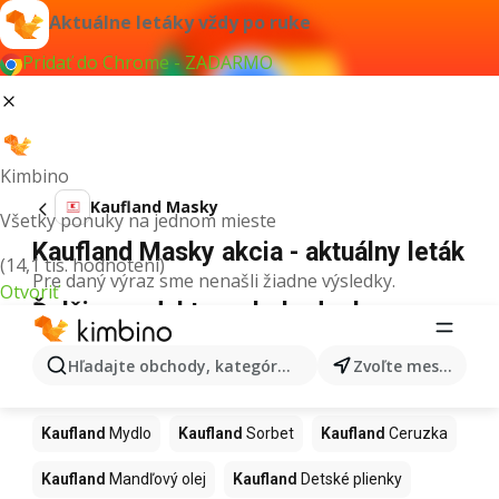
Aktuálne letáky vždy po ruke
Pridať do Chrome - ZADARMO
Kimbino
Kaufland Masky
Všetky ponuky na jednom mieste
Kaufland Masky akcia - aktuálny leták
(14,1 tis. hodnotení)
Pre daný výraz sme nenašli žiadne výsledky.
Otvoriť
Ďalšie produkty v obchodoch
Kaufland
Hľadajte obchody, kategórie, produkty...
Zvoľte mesto
Kaufland
Alkohol
Kaufland
Rybí olej
Kaufland
Mydlo
Kaufland
Sorbet
Kaufland
Ceruzka
Kaufland
Mandľový olej
Kaufland
Detské plienky