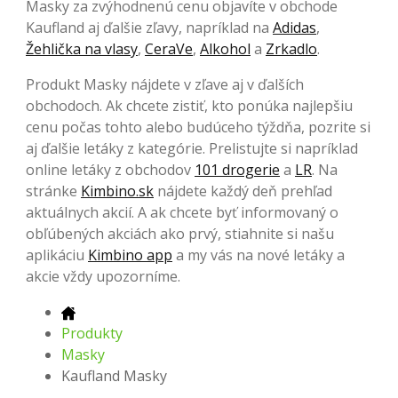
Masky za zvýhodnenú cenu objavíte v obchode
Kaufland aj ďalšie zľavy, napríklad na
Adidas
,
Žehlička na vlasy
,
CeraVe
,
Alkohol
a
Zrkadlo
.
Produkt Masky nájdete v zľave aj v ďalších
obchodoch. Ak chcete zistiť, kto ponúka najlepšiu
cenu počas tohto alebo budúceho týždňa, pozrite si
aj ďalšie letáky z kategórie. Prelistujte si napríklad
online letáky z obchodov
101 drogerie
a
LR
. Na
stránke
Kimbino.sk
nájdete každý deň prehľad
aktuálnych akcií. A ak chcete byť informovaný o
obľúbených akciách ako prvý, stiahnite si našu
aplikáciu
Kimbino app
a my vás na nové letáky a
akcie vždy upozorníme.
Produkty
Masky
Kaufland Masky