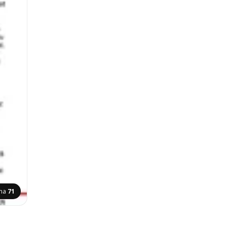
ana
71