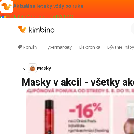
Aktuálne letáky vždy po ruke
Pridať do Chrome - ZADARMO
Ponuky
Hypermarkety
Elektronika
Bývanie, náby
Masky
Masky v akcii - všetky ak