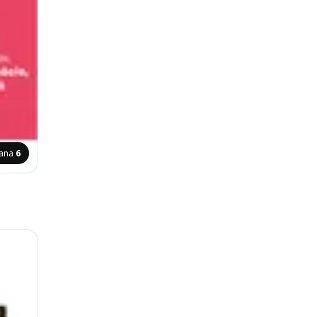
rana
6