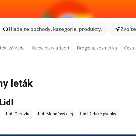
Hľadajte obchody, kategórie, produkty...
Zvoľt
tok, záhrada
Odev, obuv a šport
Drogéria, kozmetika
Cesto
ny leták
Lidl
Lidl
Ceruzka
Lidl
Mandľový olej
Lidl
Detské plienky