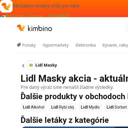
Aktuálne letáky vždy po ruke
Pridať do Chrome - ZADARMO
Ponuky
Hypermarkety
Elektronika
Bývanie, náby
Lidl Masky
Lidl Masky akcia - aktuál
Pre daný výraz sme nenašli žiadne výsledky.
Ďalšie produkty v obchodoch 
Lidl
Alkohol
Lidl
Rybí olej
Lidl
Mydlo
Lidl
Sorbet
Ďalšie letáky z kategórie