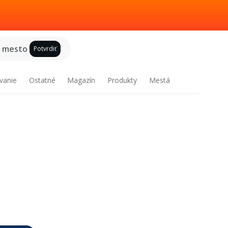
e mesto
Potvrdiť
vanie
Ostatné
Magazín
Produkty
Mestá