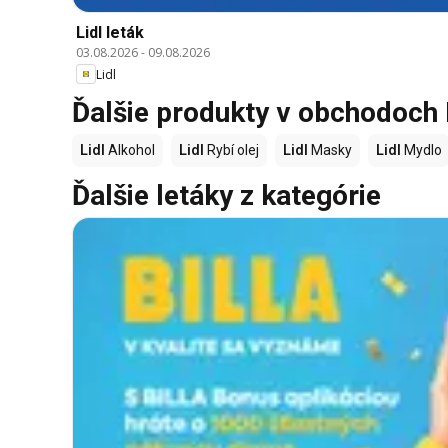
Lidl leták
03.08.2026
-
09.08.2026
Lidl
Ďalšie produkty v obchodoch 
Lidl
Alkohol
Lidl
Rybí olej
Lidl
Masky
Lidl
Mydlo
Ďalšie letáky z kategórie