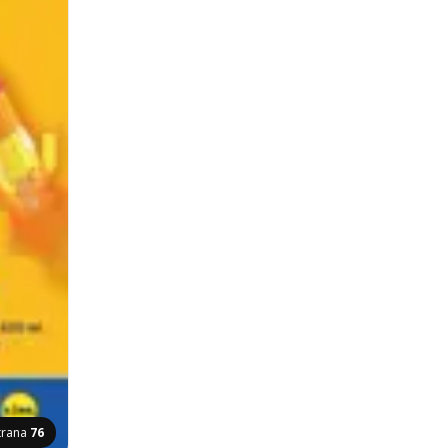
trana
76