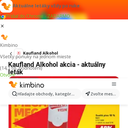
Aktuálne letáky vždy po ruke
Pridať do Chrome - ZADARMO
Kimbino
Kaufland Alkohol
Všetky ponuky na jednom mieste
Kaufland Alkohol akcia - aktuálny
(14,1 tis. hodnotení)
leták
Otvoriť
Hľadajte obchody, kategórie, produkty...
Zvoľte mesto