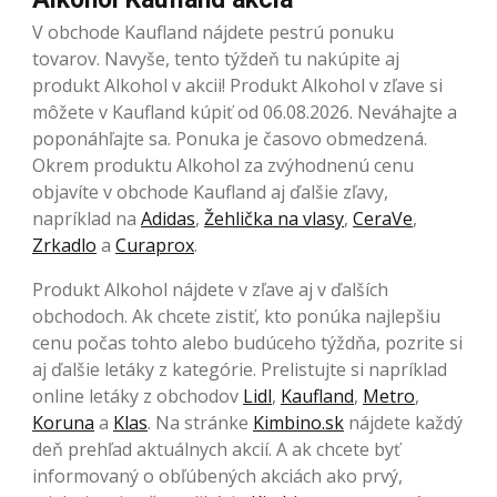
V obchode Kaufland nájdete pestrú ponuku
tovarov. Navyše, tento týždeň tu nakúpite aj
produkt Alkohol v akcii! Produkt Alkohol v zľave si
môžete v Kaufland kúpiť od 06.08.2026. Neváhajte a
poponáhľajte sa. Ponuka je časovo obmedzená.
Okrem produktu Alkohol za zvýhodnenú cenu
objavíte v obchode Kaufland aj ďalšie zľavy,
napríklad na
Adidas
,
Žehlička na vlasy
,
CeraVe
,
Zrkadlo
a
Curaprox
.
Produkt Alkohol nájdete v zľave aj v ďalších
obchodoch. Ak chcete zistiť, kto ponúka najlepšiu
cenu počas tohto alebo budúceho týždňa, pozrite si
aj ďalšie letáky z kategórie. Prelistujte si napríklad
online letáky z obchodov
Lidl
,
Kaufland
,
Metro
,
Koruna
a
Klas
. Na stránke
Kimbino.sk
nájdete každý
deň prehľad aktuálnych akcií. A ak chcete byť
informovaný o obľúbených akciách ako prvý,