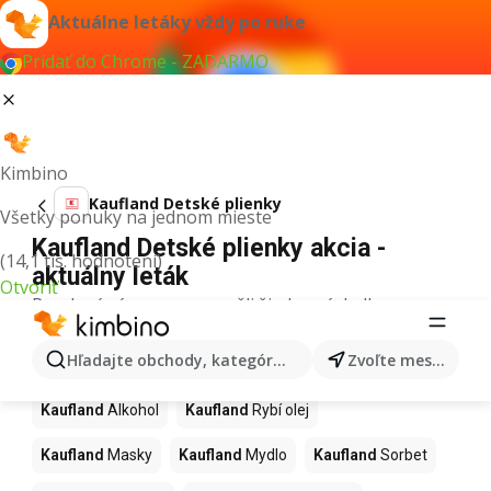
Aktuálne letáky vždy po ruke
Pridať do Chrome - ZADARMO
Kimbino
Kaufland Detské plienky
Všetky ponuky na jednom mieste
Kaufland Detské plienky akcia -
(14,1 tis. hodnotení)
aktuálny leták
Otvoriť
Pre daný výraz sme nenašli žiadne výsledky.
Ďalšie produkty v obchodoch
Hľadajte obchody, kategórie, produkty...
Zvoľte mesto
Kaufland
Kaufland
Alkohol
Kaufland
Rybí olej
Kaufland
Masky
Kaufland
Mydlo
Kaufland
Sorbet