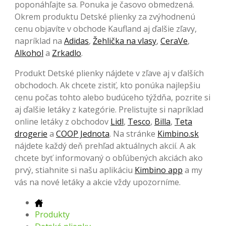
poponáhľajte sa. Ponuka je časovo obmedzená.
Okrem produktu Detské plienky za zvýhodnenú
cenu objavíte v obchode Kaufland aj ďalšie zľavy,
napríklad na
Adidas
,
Žehlička na vlasy
,
CeraVe
,
Alkohol
a
Zrkadlo
.
Produkt Detské plienky nájdete v zľave aj v ďalších
obchodoch. Ak chcete zistiť, kto ponúka najlepšiu
cenu počas tohto alebo budúceho týždňa, pozrite si
aj ďalšie letáky z kategórie. Prelistujte si napríklad
online letáky z obchodov
Lidl
,
Tesco
,
Billa
,
Teta
drogerie
a
COOP Jednota
. Na stránke
Kimbino.sk
nájdete každý deň prehľad aktuálnych akcií. A ak
chcete byť informovaný o obľúbených akciách ako
prvý, stiahnite si našu aplikáciu
Kimbino app
a my
vás na nové letáky a akcie vždy upozorníme.
Produkty