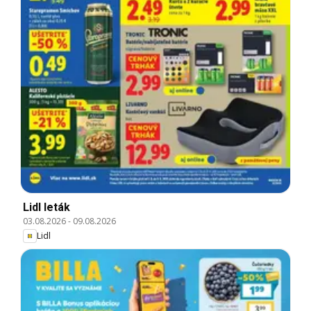
Lidl leták
03.08.2026
-
09.08.2026
Lidl