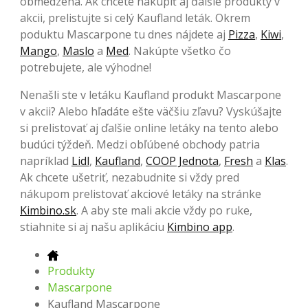
obmedzená. Ak chcete nakúpiť aj ďalšie produkty v
akcii, prelistujte si celý Kaufland leták. Okrem
poduktu Mascarpone tu dnes nájdete aj
Pizza
,
Kiwi
,
Mango
,
Maslo
a
Med
. Nakúpte všetko čo
potrebujete, ale výhodne!
Nenašli ste v letáku Kaufland produkt Mascarpone
v akcii? Alebo hľadáte ešte väčšiu zľavu? Vyskúšajte
si prelistovať aj ďalšie online letáky na tento alebo
budúci týždeň. Medzi obľúbené obchody patria
napríklad
Lidl
,
Kaufland
,
COOP Jednota
,
Fresh
a
Klas
.
Ak chcete ušetriť, nezabudnite si vždy pred
nákupom prelistovať akciové letáky na stránke
Kimbino.sk
. A aby ste mali akcie vždy po ruke,
stiahnite si aj našu aplikáciu
Kimbino app
.
Produkty
Mascarpone
Kaufland Mascarpone