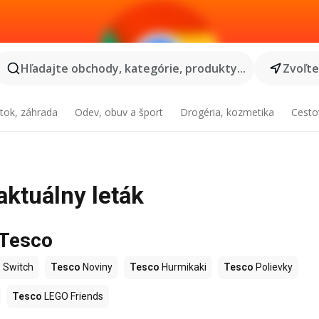
Hľadajte obchody, kategórie, produkty...
Zvoľt
tok, záhrada
Odev, obuv a šport
Drogéria, kozmetika
Cesto
aktuálny leták
 Tesco
 Switch
Tesco
Noviny
Tesco
Hurmikaki
Tesco
Polievky
Tesco
LEGO Friends