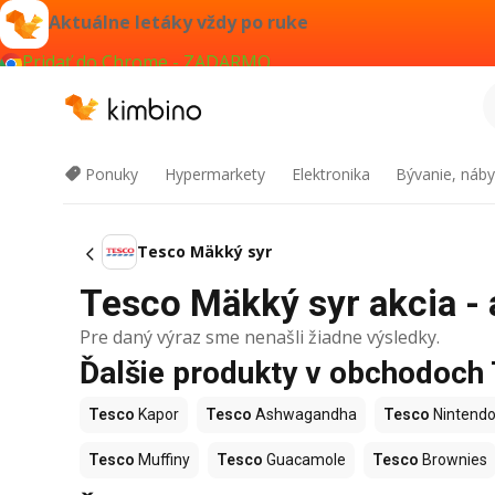
Aktuálne letáky vždy po ruke
Pridať do Chrome - ZADARMO
Ponuky
Hypermarkety
Elektronika
Bývanie, náby
Tesco Mäkký syr
Tesco Mäkký syr akcia - 
Pre daný výraz sme nenašli žiadne výsledky.
Ďalšie produkty v obchodoch
Tesco
Kapor
Tesco
Ashwagandha
Tesco
Nintendo
Tesco
Muffiny
Tesco
Guacamole
Tesco
Brownies