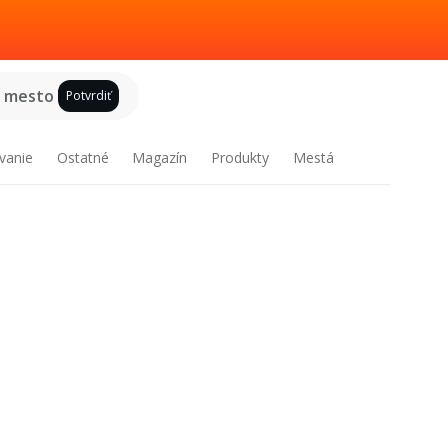
e mesto
Potvrdiť
vanie
Ostatné
Magazín
Produkty
Mestá