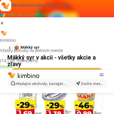
Aktuálne letáky vždy po ruke
Pridať do Chrome - ZADARMO
Kimbino
Mäkký syr
Všetky ponuky na jednom mieste
Mäkký syr v akcii - všetky akcie a
(14,1 tis. hodnotení)
zľavy
Otvoriť
Hľadajte obchody, kategórie, produkty...
Zvoľte mesto