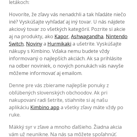
letákoch:
Hovoríte, že zľavy vás nenadchli a tak hľadáte niečo
iné? Vyskúšajte vyhľadať aj iný tovar. U nás nájdete
akciový tovar zo všetkých kategórií. Pozrite si akcie
aj na produkty, ako
Kapor
,
Ashwagandha
,
Nintendo
Switch
,
Noviny
a
Hurmikaki
a ušetrite. Vyskúšajte
nákupy s Kimbino. Vďaka nemu budete vždy
informovaný o najlepších akciách. Ak sa prihlásite
na odber noviniek, o nových ponukách vás navyše
môžeme informovať aj emailom.
Denne pre vás zbierame najlepšie ponuky z
obľúbených slovenských obchoodov. Ak pri
nakupovaní radi šetríte, stiahnite si aj našu
aplikáciu
Kimbino app
a všetky zľavy máte vždy po
ruke.
Mäkký syr v zľave a mnoho ďalšieho. Žiadna akcia
vám už neunikne. Na nás sa môžete spoľahnúť.