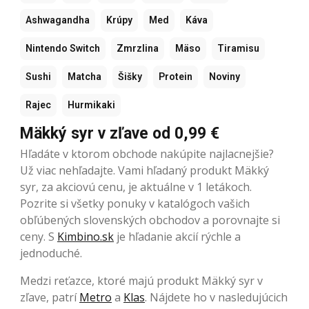
Ashwagandha
Krúpy
Med
Káva
Nintendo Switch
Zmrzlina
Mäso
Tiramisu
Sushi
Matcha
Šišky
Protein
Noviny
Rajec
Hurmikaki
Mäkký syr v zľave od 0,99 €
Hľadáte v ktorom obchode nakúpite najlacnejšie?
Už viac nehľadajte. Vami hľadaný produkt Mäkký
syr, za akciovú cenu, je aktuálne v 1 letákoch.
Pozrite si všetky ponuky v katalógoch vašich
obľúbených slovenských obchodov a porovnajte si
ceny. S
Kimbino.sk
je hľadanie akcií rýchle a
jednoduché.
Medzi reťazce, ktoré majú produkt Mäkký syr v
zľave, patrí
Metro
a
Klas
. Nájdete ho v nasledujúcich