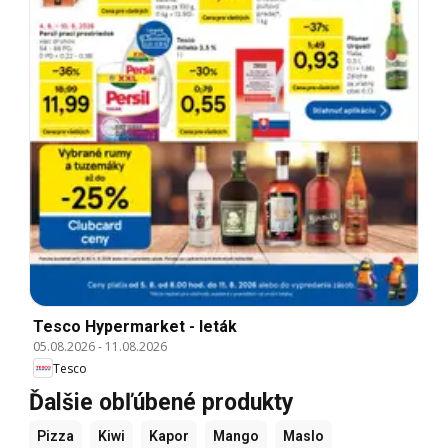
Tesco Hypermarket - leták
05.08.2026
-
11.08.2026
Tesco
Ďalšie obľúbené produkty
Pizza
Kiwi
Kapor
Mango
Maslo