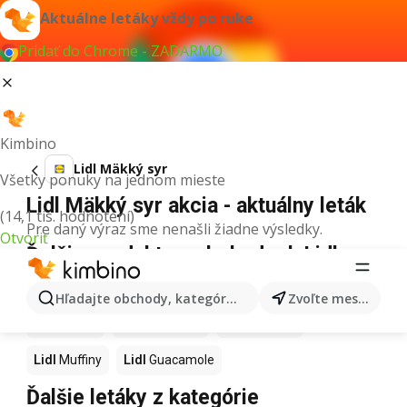
Aktuálne letáky vždy po ruke
Pridať do Chrome - ZADARMO
Kimbino
Lidl Mäkký syr
Všetky ponuky na jednom mieste
Lidl Mäkký syr akcia - aktuálny leták
(14,1 tis. hodnotení)
Pre daný výraz sme nenašli žiadne výsledky.
Otvoriť
Ďalšie produkty v obchodoch Lidl
Lidl
Kapor
Lidl
Ashwagandha
Lidl
Nintendo Switch
Hľadajte obchody, kategórie, produkty...
Zvoľte mesto
Lidl
Noviny
Lidl
Hurmikaki
Lidl
Polievky
Lidl
Muffiny
Lidl
Guacamole
Ďalšie letáky z kategórie