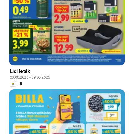
Lidl leták
03.08.2026
-
09.08.2026
Lidl