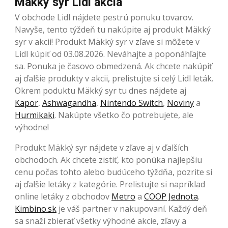
Mäkký syr Lidl akcia
V obchode Lidl nájdete pestrú ponuku tovarov.
Navyše, tento týždeň tu nakúpite aj produkt Mäkký
syr v akcii! Produkt Mäkký syr v zľave si môžete v
Lidl kúpiť od 03.08.2026. Neváhajte a poponáhľajte
sa. Ponuka je časovo obmedzená. Ak chcete nakúpiť
aj ďalšie produkty v akcii, prelistujte si celý Lidl leták.
Okrem poduktu Mäkký syr tu dnes nájdete aj
Kapor
,
Ashwagandha
,
Nintendo Switch
,
Noviny
a
Hurmikaki
. Nakúpte všetko čo potrebujete, ale
výhodne!
Produkt Mäkký syr nájdete v zľave aj v ďalších
obchodoch. Ak chcete zistiť, kto ponúka najlepšiu
cenu počas tohto alebo budúceho týždňa, pozrite si
aj ďalšie letáky z kategórie. Prelistujte si napríklad
online letáky z obchodov
Metro
a
COOP Jednota
.
Kimbino.sk
je váš partner v nakupovaní. Každý deň
sa snaží zbierať všetky výhodné akcie, zľavy a