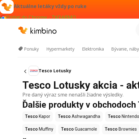
Aktuálne letáky vždy po ruke
Pridať do Chrome - ZADARMO
Ponuky
Hypermarkety
Elektronika
Bývanie, náby
Tesco Lotusky
Tesco Lotusky akcia - ak
Pre daný výraz sme nenašli žiadne výsledky.
Ďalšie produkty v obchodoch
Tesco
Kapor
Tesco
Ashwagandha
Tesco
Nintendo
Tesco
Muffiny
Tesco
Guacamole
Tesco
Brownies