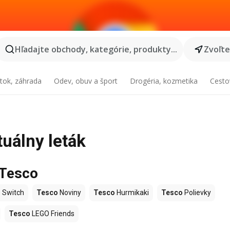
Hľadajte obchody, kategórie, produkty...
Zvoľt
tok, záhrada
Odev, obuv a šport
Drogéria, kozmetika
Cesto
tuálny leták
 Tesco
 Switch
Tesco
Noviny
Tesco
Hurmikaki
Tesco
Polievky
Tesco
LEGO Friends