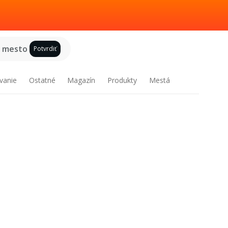
e mesto
Potvrdiť
vanie
Ostatné
Magazín
Produkty
Mestá