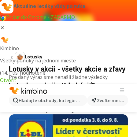
Aktuálne letáky vždy po ruke
Pridať do Chrome - ZADARMO
Kimbino
Lotusky
Všetky ponuky na jednom mieste
Lotusky v akcii - všetky akcie a zľavy
(14,1 tis. hodnotení)
Pre daný výraz sme nenašli žiadne výsledky.
Otvoriť
Lotusky v akcii - Kde kúpiť?
Tesco
Lotusky
Lidl
Lotusky
Kaufland
Lotusky
Hľadajte obchody, kategórie, produkty...
Zvoľte mesto
Ďalšie letáky z kategórie