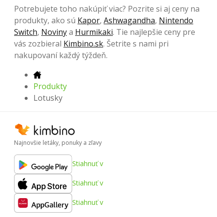
Potrebujete toho nakúpiť viac? Pozrite si aj ceny na
produkty, ako sú
Kapor
,
Ashwagandha
,
Nintendo
Switch
,
Noviny
a
Hurmikaki
. Tie najlepšie ceny pre
vás zozbieral
Kimbino.sk
. Šetrite s nami pri
nakupovaní každý týždeň.
Produkty
Lotusky
Najnovšie letáky, ponuky a zľavy
Stiahnuť v
Stiahnuť v
Stiahnuť v