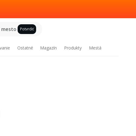
e mesto
Potvrdiť
vanie
Ostatné
Magazín
Produkty
Mestá