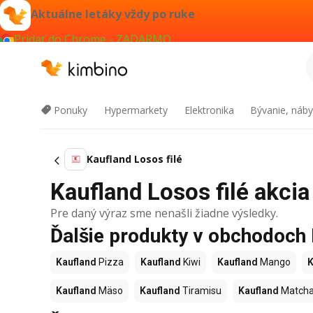
Aktuálne letáky vždy po ruke
Pridať do Chrome - ZADARMO
Ponuky
Hypermarkety
Elektronika
Bývanie, náby
Kaufland Losos filé
Kaufland Losos filé akcia
Pre daný výraz sme nenašli žiadne výsledky.
Ďalšie produkty v obchodoch
Kaufland
Pizza
Kaufland
Kiwi
Kaufland
Mango
K
Kaufland
Mäso
Kaufland
Tiramisu
Kaufland
Match