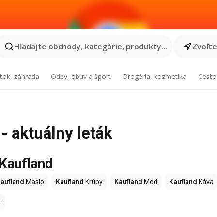
Hľadajte obchody, kategórie, produkty...
Zvoľt
tok, záhrada
Odev, obuv a šport
Drogéria, kozmetika
Cesto
 - aktuálny leták
 Kaufland
aufland
Maslo
Kaufland
Krúpy
Kaufland
Med
Kaufland
Káva
a