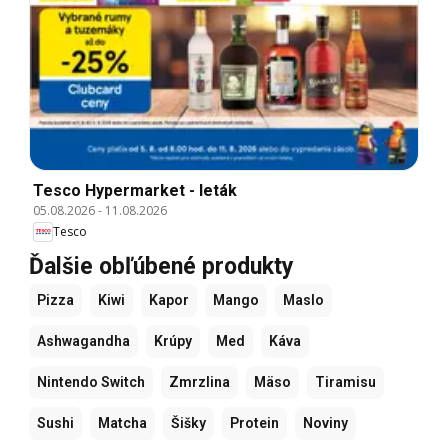
Tesco Hypermarket - leták
05.08.2026
-
11.08.2026
Tesco
Ďalšie obľúbené produkty
Pizza
Kiwi
Kapor
Mango
Maslo
Ashwagandha
Krúpy
Med
Káva
Nintendo Switch
Zmrzlina
Mäso
Tiramisu
Sushi
Matcha
Šišky
Protein
Noviny