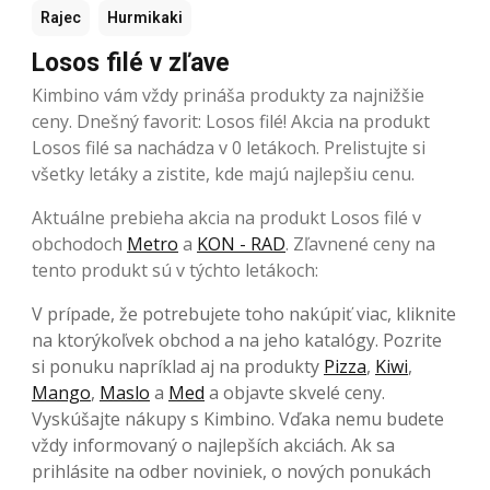
Rajec
Hurmikaki
Losos filé v zľave
Kimbino vám vždy prináša produkty za najnižšie
ceny. Dnešný favorit: Losos filé! Akcia na produkt
Losos filé sa nachádza v 0 letákoch. Prelistujte si
všetky letáky a zistite, kde majú najlepšiu cenu.
Aktuálne prebieha akcia na produkt Losos filé v
obchodoch
Metro
a
KON - RAD
. Zľavnené ceny na
tento produkt sú v týchto letákoch:
V prípade, že potrebujete toho nakúpiť viac, kliknite
na ktorýkoľvek obchod a na jeho katalógy. Pozrite
si ponuku napríklad aj na produkty
Pizza
,
Kiwi
,
Mango
,
Maslo
a
Med
a objavte skvelé ceny.
Vyskúšajte nákupy s Kimbino. Vďaka nemu budete
vždy informovaný o najlepších akciách. Ak sa
prihlásite na odber noviniek, o nových ponukách