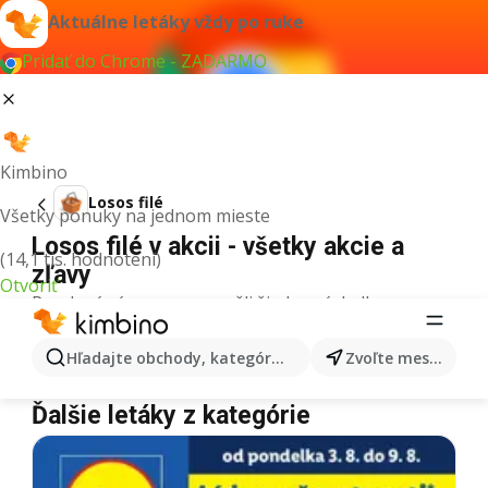
Aktuálne letáky vždy po ruke
Pridať do Chrome - ZADARMO
Kimbino
Losos filé
Všetky ponuky na jednom mieste
Losos filé v akcii - všetky akcie a
(14,1 tis. hodnotení)
zľavy
Otvoriť
Pre daný výraz sme nenašli žiadne výsledky.
Losos filé v akcii - Kde kúpiť?
Hľadajte obchody, kategórie, produkty...
Zvoľte mesto
Tesco
Losos filé
Lidl
Losos filé
Kaufland
Losos filé
Ďalšie letáky z kategórie