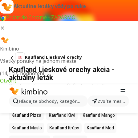
Aktuálne letáky vždy po ruke
Pridať do Chrome - ZADARMO
Kimbino
Kaufland Lieskové orechy
Všetky ponuky na jednom mieste
Kaufland Lieskové orechy akcia -
(14,1 tis. hodnotení)
aktuálny leták
Otvoriť
Pre daný výraz sme nenašli žiadne výsledky.
Ďalšie produkty v obchodoch
Hľadajte obchody, kategórie, produkty...
Zvoľte mesto
Kaufland
Kaufland
Pizza
Kaufland
Kiwi
Kaufland
Mango
Kaufland
Maslo
Kaufland
Krúpy
Kaufland
Med