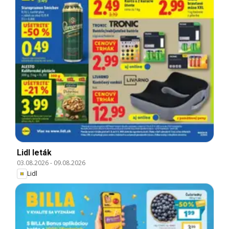
Lidl leták
03.08.2026
-
09.08.2026
Lidl