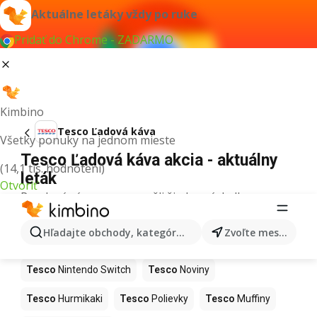
Aktuálne letáky vždy po ruke
Pridať do Chrome - ZADARMO
Kimbino
Tesco Ľadová káva
Všetky ponuky na jednom mieste
Tesco Ľadová káva akcia - aktuálny
(14,1 tis. hodnotení)
leták
Otvoriť
Pre daný výraz sme nenašli žiadne výsledky.
Ďalšie produkty v obchodoch Tesco
Hľadajte obchody, kategórie, produkty...
Zvoľte mesto
Tesco
Kapor
Tesco
Ashwagandha
Tesco
Nintendo Switch
Tesco
Noviny
Tesco
Hurmikaki
Tesco
Polievky
Tesco
Muffiny