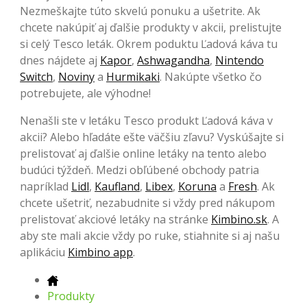
Nezmeškajte túto skvelú ponuku a ušetrite. Ak
chcete nakúpiť aj ďalšie produkty v akcii, prelistujte
si celý Tesco leták. Okrem poduktu Ľadová káva tu
dnes nájdete aj
Kapor
,
Ashwagandha
,
Nintendo
Switch
,
Noviny
a
Hurmikaki
. Nakúpte všetko čo
potrebujete, ale výhodne!
Nenašli ste v letáku Tesco produkt Ľadová káva v
akcii? Alebo hľadáte ešte väčšiu zľavu? Vyskúšajte si
prelistovať aj ďalšie online letáky na tento alebo
budúci týždeň. Medzi obľúbené obchody patria
napríklad
Lidl
,
Kaufland
,
Libex
,
Koruna
a
Fresh
. Ak
chcete ušetriť, nezabudnite si vždy pred nákupom
prelistovať akciové letáky na stránke
Kimbino.sk
. A
aby ste mali akcie vždy po ruke, stiahnite si aj našu
aplikáciu
Kimbino app
.
Produkty