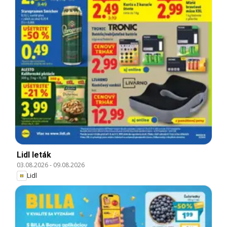
Lidl leták
03.08.2026
-
09.08.2026
Lidl