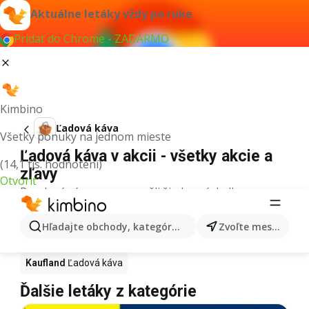
Aktuálne letáky vždy po ruke
Pridať do Chrome - ZADARMO
Kimbino
Ľadová káva
Všetky ponuky na jednom mieste
Ľadová káva v akcii - všetky akcie a
(14,1 tis. hodnotení)
zľavy
Otvoriť
Pre daný výraz sme nenašli žiadne výsledky.
Ľadová káva v akcii - Kde kúpiť?
Hľadajte obchody, kategórie, produkty...
Zvoľte mesto
Tesco
Ľadová káva
Lidl
Ľadová káva
Kaufland
Ľadová káva
Ďalšie letáky z kategórie