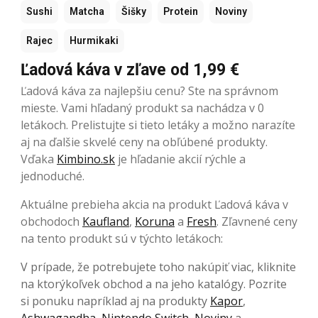
Sushi
Matcha
Šišky
Protein
Noviny
Rajec
Hurmikaki
Ľadová káva v zľave od 1,99 €
Ľadová káva za najlepšiu cenu? Ste na správnom
mieste. Vami hľadaný produkt sa nachádza v 0
letákoch. Prelistujte si tieto letáky a možno narazíte
aj na ďalšie skvelé ceny na obľúbené produkty.
Vďaka
Kimbino.sk
je hľadanie akcií rýchle a
jednoduché.
Aktuálne prebieha akcia na produkt Ľadová káva v
obchodoch
Kaufland
,
Koruna
a
Fresh
. Zľavnené ceny
na tento produkt sú v týchto letákoch:
V prípade, že potrebujete toho nakúpiť viac, kliknite
na ktorýkoľvek obchod a na jeho katalógy. Pozrite
si ponuku napríklad aj na produkty
Kapor
,
Ashwagandha
,
Nintendo Switch
,
Noviny
a