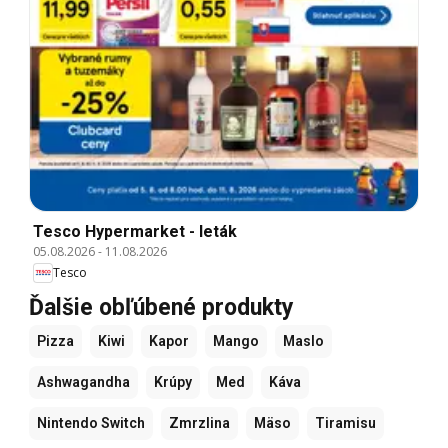
Tesco Hypermarket - leták
05.08.2026
-
11.08.2026
Tesco
Ďalšie obľúbené produkty
Pizza
Kiwi
Kapor
Mango
Maslo
Ashwagandha
Krúpy
Med
Káva
Nintendo Switch
Zmrzlina
Mäso
Tiramisu