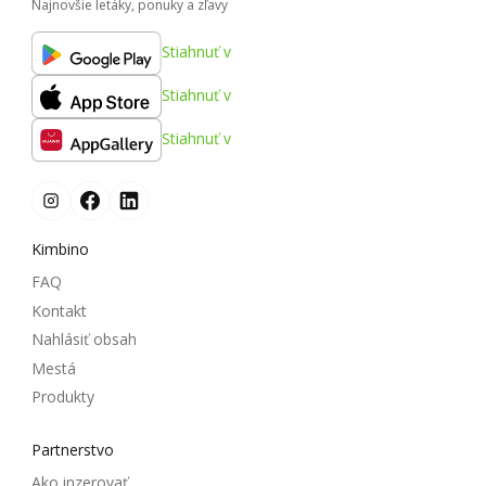
Najnovšie letáky, ponuky a zľavy
Stiahnuť v
Stiahnuť v
Stiahnuť v
Kimbino
FAQ
Kontakt
Nahlásiť obsah
Mestá
Produkty
Partnerstvo
Ako inzerovať