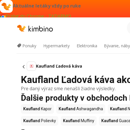
Aktuálne letáky vždy po ruke
Pridať do Chrome - ZADARMO
Ponuky
Hypermarkety
Elektronika
Bývanie, náby
Kaufland Ľadová káva
Kaufland Ľadová káva akci
Pre daný výraz sme nenašli žiadne výsledky.
Ďalšie produkty v obchodoch
Kaufland
Kapor
Kaufland
Ashwagandha
Kaufland
N
Kaufland
Polievky
Kaufland
Muffiny
Kaufland
Guac