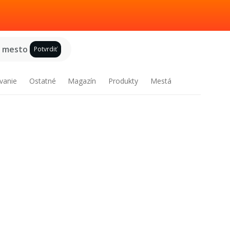
e mesto
Potvrdiť
vanie
Ostatné
Magazín
Produkty
Mestá