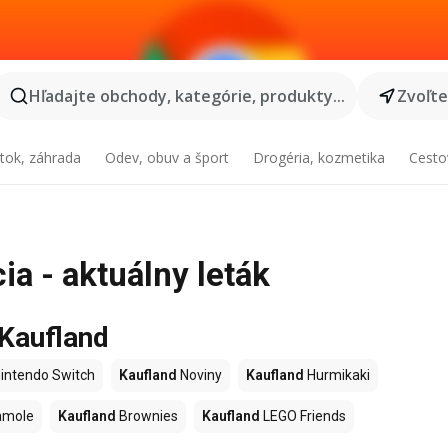
Hľadajte obchody, kategórie, produkty...
Zvoľt
tok, záhrada
Odev, obuv a šport
Drogéria, kozmetika
Cesto
a - aktuálny leták
 Kaufland
intendo Switch
Kaufland
Noviny
Kaufland
Hurmikaki
amole
Kaufland
Brownies
Kaufland
LEGO Friends