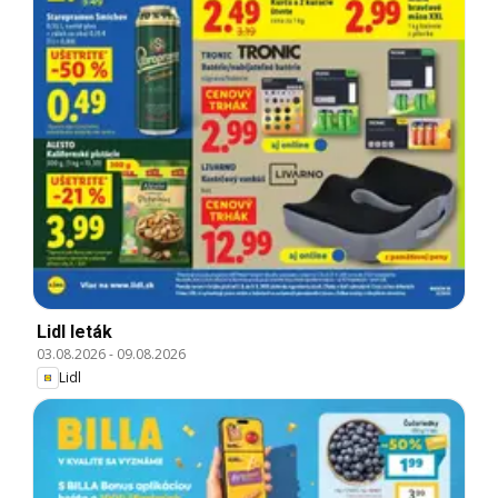
Lidl leták
03.08.2026
-
09.08.2026
Lidl