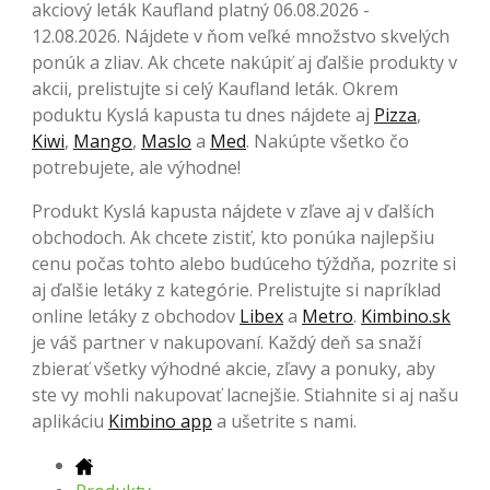
akciový leták Kaufland platný 06.08.2026 -
12.08.2026. Nájdete v ňom veľké množstvo skvelých
ponúk a zliav. Ak chcete nakúpiť aj ďalšie produkty v
akcii, prelistujte si celý Kaufland leták. Okrem
poduktu Kyslá kapusta tu dnes nájdete aj
Pizza
,
Kiwi
,
Mango
,
Maslo
a
Med
. Nakúpte všetko čo
potrebujete, ale výhodne!
Produkt Kyslá kapusta nájdete v zľave aj v ďalších
obchodoch. Ak chcete zistiť, kto ponúka najlepšiu
cenu počas tohto alebo budúceho týždňa, pozrite si
aj ďalšie letáky z kategórie. Prelistujte si napríklad
online letáky z obchodov
Libex
a
Metro
.
Kimbino.sk
je váš partner v nakupovaní. Každý deň sa snaží
zbierať všetky výhodné akcie, zľavy a ponuky, aby
ste vy mohli nakupovať lacnejšie. Stiahnite si aj našu
aplikáciu
Kimbino app
a ušetrite s nami.