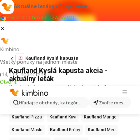
Aktuálne letáky vždy po ruke
Pridať do Chrome - ZADARMO
Kimbino
Kaufland Kyslá kapusta
Všetky ponuky na jednom mieste
Kaufland Kyslá kapusta akcia -
(14,1 tis. hodnotení)
aktuálny leták
Otvoriť
Pre daný výraz sme nenašli žiadne výsledky.
Ďalšie produkty v obchodoch
Hľadajte obchody, kategórie, produkty...
Zvoľte mesto
Kaufland
Kaufland
Pizza
Kaufland
Kiwi
Kaufland
Mango
Kaufland
Maslo
Kaufland
Krúpy
Kaufland
Med