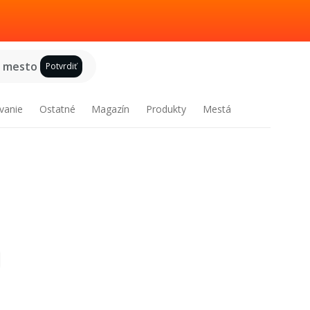
e mesto
Potvrdiť
vanie
Ostatné
Magazín
Produkty
Mestá