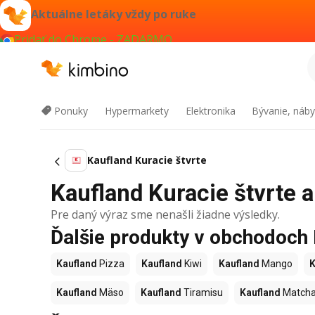
Aktuálne letáky vždy po ruke
Pridať do Chrome - ZADARMO
Ponuky
Hypermarkety
Elektronika
Bývanie, náby
Kaufland Kuracie štvrte
Kaufland Kuracie štvrte a
Pre daný výraz sme nenašli žiadne výsledky.
Ďalšie produkty v obchodoch
Kaufland
Pizza
Kaufland
Kiwi
Kaufland
Mango
K
Kaufland
Mäso
Kaufland
Tiramisu
Kaufland
Match