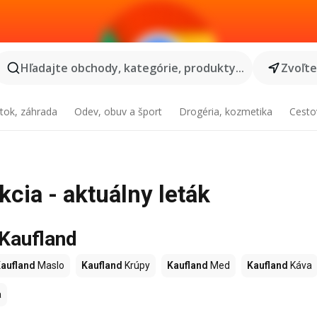
Hľadajte obchody, kategórie, produkty...
Zvoľt
tok, záhrada
Odev, obuv a šport
Drogéria, kozmetika
Cesto
kcia - aktuálny leták
 Kaufland
aufland
Maslo
Kaufland
Krúpy
Kaufland
Med
Kaufland
Káva
a