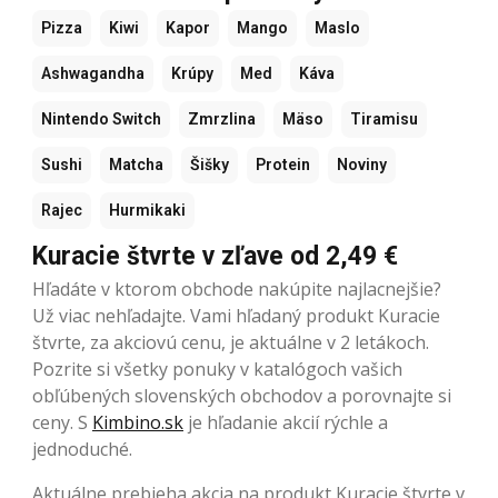
Pizza
Kiwi
Kapor
Mango
Maslo
Ashwagandha
Krúpy
Med
Káva
Nintendo Switch
Zmrzlina
Mäso
Tiramisu
Sushi
Matcha
Šišky
Protein
Noviny
Rajec
Hurmikaki
Kuracie štvrte v zľave od 2,49 €
Hľadáte v ktorom obchode nakúpite najlacnejšie?
Už viac nehľadajte. Vami hľadaný produkt Kuracie
štvrte, za akciovú cenu, je aktuálne v 2 letákoch.
Pozrite si všetky ponuky v katalógoch vašich
obľúbených slovenských obchodov a porovnajte si
ceny. S
Kimbino.sk
je hľadanie akcií rýchle a
jednoduché.
Aktuálne prebieha akcia na produkt Kuracie štvrte v