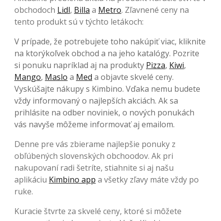
obchodoch
Lidl
,
Billa
a
Metro
. Zľavnené ceny na
tento produkt sú v týchto letákoch:
V prípade, že potrebujete toho nakúpiť viac, kliknite
na ktorýkoľvek obchod a na jeho katalógy. Pozrite
si ponuku napríklad aj na produkty
Pizza
,
Kiwi
,
Mango
,
Maslo
a
Med
a objavte skvelé ceny.
Vyskúšajte nákupy s Kimbino. Vďaka nemu budete
vždy informovaný o najlepších akciách. Ak sa
prihlásite na odber noviniek, o nových ponukách
vás navyše môžeme informovať aj emailom.
Denne pre vás zbierame najlepšie ponuky z
obľúbených slovenských obchoodov. Ak pri
nakupovaní radi šetríte, stiahnite si aj našu
aplikáciu
Kimbino app
a všetky zľavy máte vždy po
ruke.
Kuracie štvrte za skvelé ceny, ktoré si môžete