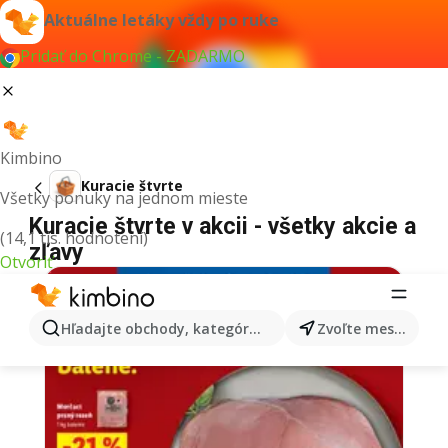
Aktuálne letáky vždy po ruke
Pridať do Chrome - ZADARMO
Kimbino
Kuracie štvrte
Všetky ponuky na jednom mieste
Kuracie štvrte v akcii - všetky akcie a
(14,1 tis. hodnotení)
zľavy
Otvoriť
Hľadajte obchody, kategórie, produkty...
Zvoľte mesto