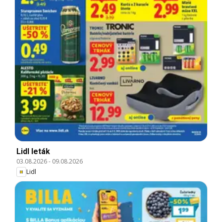
Lidl leták
03.08.2026
-
09.08.2026
Lidl