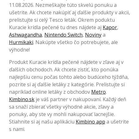
11.08.2026. Nezmeškajte túto skvelú ponuku a
ušetrite. Ak chcete nakúpiť aj ďalšie produkty v akcii,
prelistujte si celý Tesco leták. Okrem poduktu
Kuracie krídla pečené tu dnes nájdete aj
Kapor
,
Ashwagandha
,
Nintendo Switch
,
Noviny
a
Hurmikaki
. Nakúpte všetko čo potrebujete, ale
výhodne!
Produkt Kuracie krídla pečené nájdete v zľave aj v
ďalších obchodoch. Ak chcete zistiť, kto ponúka
najlepšiu cenu počas tohto alebo budúceho týždňa,
pozrite si aj ďalšie letáky z kategórie. Prelistujte si
napríklad online letáky z obchodov
Metro
.
Kimbino.sk
je váš partner v nakupovaní. Každý deň
sa snaží zbierať všetky výhodné akcie, zľavy a
ponuky, aby ste vy mohli nakupovať lacnejšie.
Stiahnite si aj našu aplikáciu
Kimbino app
a ušetrite
s nami.