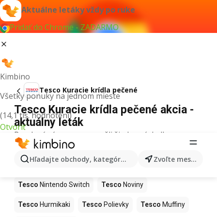
Aktuálne letáky vždy po ruke
Pridať do Chrome - ZADARMO
Kimbino
Tesco Kuracie krídla pečené
Všetky ponuky na jednom mieste
Tesco Kuracie krídla pečené akcia -
(14,1 tis. hodnotení)
aktuálny leták
Otvoriť
Pre daný výraz sme nenašli žiadne výsledky.
Ďalšie produkty v obchodoch Tesco
Hľadajte obchody, kategórie, produkty...
Zvoľte mesto
Tesco
Kapor
Tesco
Ashwagandha
Tesco
Nintendo Switch
Tesco
Noviny
Tesco
Hurmikaki
Tesco
Polievky
Tesco
Muffiny