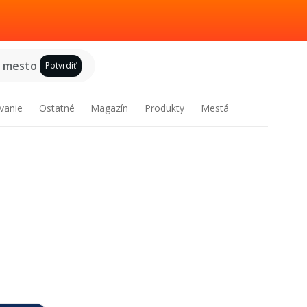
e mesto
Potvrdiť
vanie
Ostatné
Magazín
Produkty
Mestá