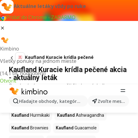
Aktuálne letáky vždy po ruke
Pridať do Chrome - ZADARMO
Kimbino
Kaufland Kuracie krídla pečené
Všetky ponuky na jednom mieste
Kaufland Kuracie krídla pečené akcia
(14,1 tis. hodnotení)
- aktuálny leták
Otvoriť
Pre daný výraz sme nenašli žiadne výsledky.
Ďalšie produkty v obchodoch
Hľadajte obchody, kategórie, produkty...
Zvoľte mesto
Kaufland
Kaufland
Hurmikaki
Kaufland
Ashwagandha
Kaufland
Brownies
Kaufland
Guacamole