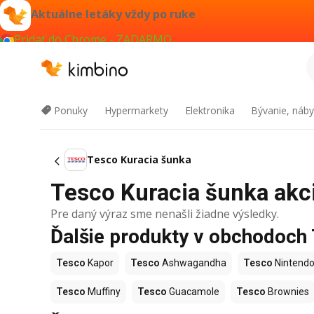
Aktuálne letáky vždy po ruke
Pridať do Chrome - ZADARMO
Ponuky
Hypermarkety
Elektronika
Bývanie, náby
Tesco Kuracia šunka
Tesco Kuracia šunka akci
Pre daný výraz sme nenašli žiadne výsledky.
Ďalšie produkty v obchodoch
Tesco
Kapor
Tesco
Ashwagandha
Tesco
Nintendo
Tesco
Muffiny
Tesco
Guacamole
Tesco
Brownies