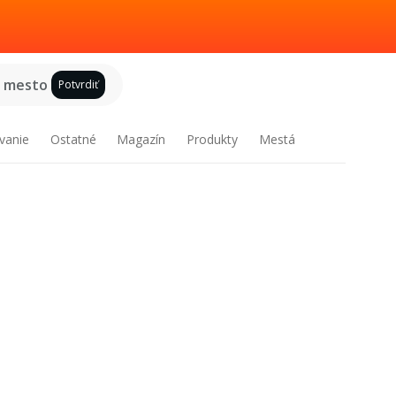
e mesto
Potvrdiť
vanie
Ostatné
Magazín
Produkty
Mestá