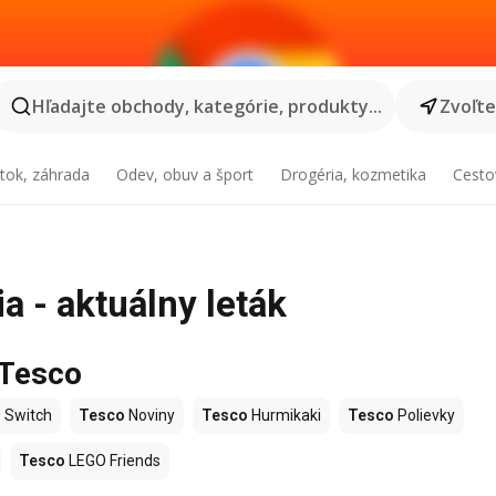
Hľadajte obchody, kategórie, produkty...
Zvoľt
tok, záhrada
Odev, obuv a šport
Drogéria, kozmetika
Cesto
a - aktuálny leták
 Tesco
 Switch
Tesco
Noviny
Tesco
Hurmikaki
Tesco
Polievky
Tesco
LEGO Friends