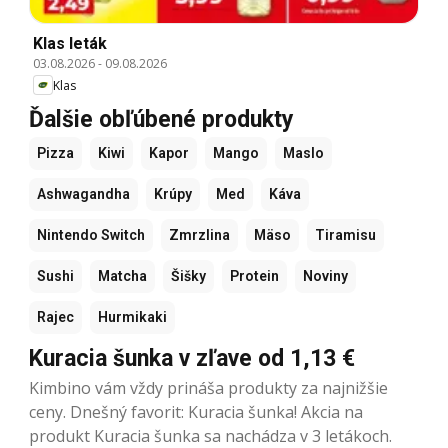
Klas leták
03.08.2026
-
09.08.2026
Klas
Ďalšie obľúbené produkty
Pizza
Kiwi
Kapor
Mango
Maslo
Ashwagandha
Krúpy
Med
Káva
Nintendo Switch
Zmrzlina
Mäso
Tiramisu
Sushi
Matcha
Šišky
Protein
Noviny
Rajec
Hurmikaki
Kuracia šunka v zľave od 1,13 €
Kimbino vám vždy prináša produkty za najnižšie
ceny. Dnešný favorit: Kuracia šunka! Akcia na
produkt Kuracia šunka sa nachádza v 3 letákoch.