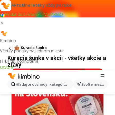
Aktuálne letáky vždy po ruke
Pridať do Chrome - ZADARMO
Kimbino
Kuracia šunka
Všetky ponuky na jednom mieste
Kuracia šunka v akcii - všetky akcie a
(14,1 tis. hodnotení)
zľavy
Otvoriť
Hľadajte obchody, kategórie, produkty...
Zvoľte mesto