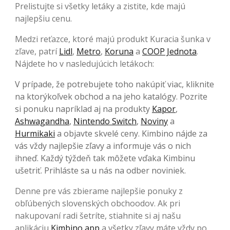
Prelistujte si všetky letáky a zistite, kde majú
najlepšiu cenu.
Medzi reťazce, ktoré majú produkt Kuracia šunka v
zľave, patrí
Lidl
,
Metro
,
Koruna
a
COOP Jednota
.
Nájdete ho v nasledujúcich letákoch:
V prípade, že potrebujete toho nakúpiť viac, kliknite
na ktorýkoľvek obchod a na jeho katalógy. Pozrite
si ponuku napríklad aj na produkty
Kapor
,
Ashwagandha
,
Nintendo Switch
,
Noviny
a
Hurmikaki
a objavte skvelé ceny. Kimbino nájde za
vás vždy najlepšie zľavy a informuje vás o nich
ihneď. Každý týždeň tak môžete vďaka Kimbinu
ušetriť. Prihláste sa u nás na odber noviniek.
Denne pre vás zbierame najlepšie ponuky z
obľúbených slovenských obchoodov. Ak pri
nakupovaní radi šetríte, stiahnite si aj našu
aplikáciu
Kimbino app
a všetky zľavy máte vždy po