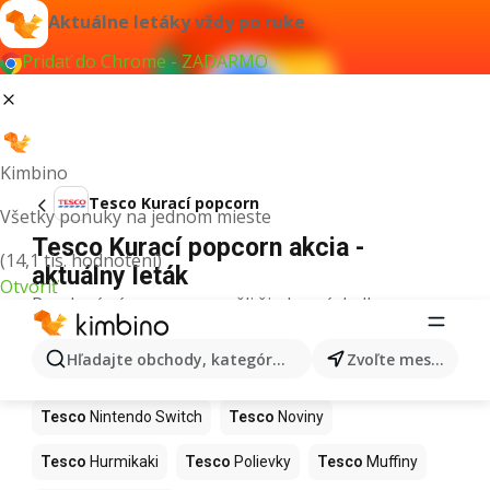
Aktuálne letáky vždy po ruke
Pridať do Chrome - ZADARMO
Kimbino
Tesco Kurací popcorn
Všetky ponuky na jednom mieste
Tesco Kurací popcorn akcia -
(14,1 tis. hodnotení)
aktuálny leták
Otvoriť
Pre daný výraz sme nenašli žiadne výsledky.
Ďalšie produkty v obchodoch Tesco
Hľadajte obchody, kategórie, produkty...
Zvoľte mesto
Tesco
Kapor
Tesco
Ashwagandha
Tesco
Nintendo Switch
Tesco
Noviny
Tesco
Hurmikaki
Tesco
Polievky
Tesco
Muffiny