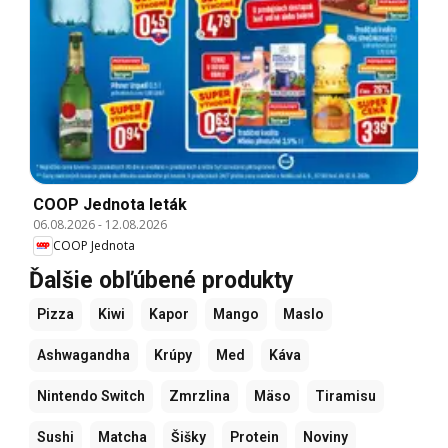
COOP Jednota leták
06.08.2026
-
12.08.2026
COOP Jednota
Ďalšie obľúbené produkty
Pizza
Kiwi
Kapor
Mango
Maslo
Ashwagandha
Krúpy
Med
Káva
Nintendo Switch
Zmrzlina
Mäso
Tiramisu
Sushi
Matcha
Šišky
Protein
Noviny