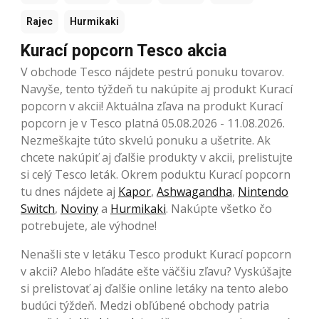
Rajec
Hurmikaki
Kurací popcorn Tesco akcia
V obchode Tesco nájdete pestrú ponuku tovarov.
Navyše, tento týždeň tu nakúpite aj produkt Kurací
popcorn v akcii! Aktuálna zľava na produkt Kurací
popcorn je v Tesco platná 05.08.2026 - 11.08.2026.
Nezmeškajte túto skvelú ponuku a ušetrite. Ak
chcete nakúpiť aj ďalšie produkty v akcii, prelistujte
si celý Tesco leták. Okrem poduktu Kurací popcorn
tu dnes nájdete aj
Kapor
,
Ashwagandha
,
Nintendo
Switch
,
Noviny
a
Hurmikaki
. Nakúpte všetko čo
potrebujete, ale výhodne!
Nenašli ste v letáku Tesco produkt Kurací popcorn
v akcii? Alebo hľadáte ešte väčšiu zľavu? Vyskúšajte
si prelistovať aj ďalšie online letáky na tento alebo
budúci týždeň. Medzi obľúbené obchody patria