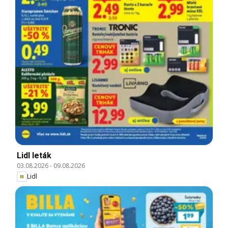
Lidl leták
03.08.2026
-
09.08.2026
Lidl