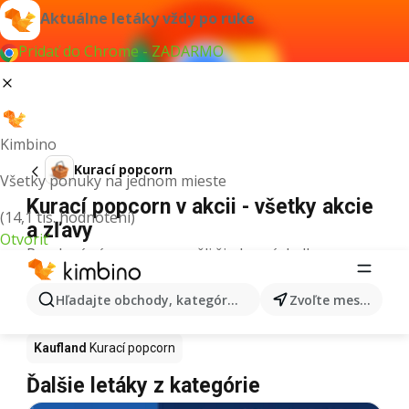
Aktuálne letáky vždy po ruke
Pridať do Chrome - ZADARMO
Kimbino
Kurací popcorn
Všetky ponuky na jednom mieste
Kurací popcorn v akcii - všetky akcie
(14,1 tis. hodnotení)
a zľavy
Otvoriť
Pre daný výraz sme nenašli žiadne výsledky.
Kurací popcorn v akcii - Kde kúpiť?
Hľadajte obchody, kategórie, produkty...
Zvoľte mesto
Tesco
Kurací popcorn
Lidl
Kurací popcorn
Kaufland
Kurací popcorn
Ďalšie letáky z kategórie