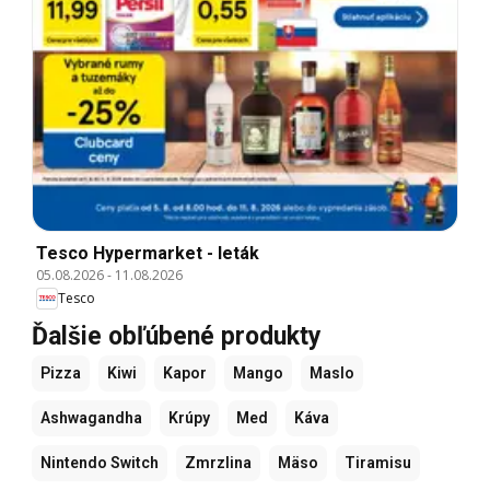
Tesco Hypermarket - leták
05.08.2026
-
11.08.2026
Tesco
Ďalšie obľúbené produkty
Pizza
Kiwi
Kapor
Mango
Maslo
Ashwagandha
Krúpy
Med
Káva
Nintendo Switch
Zmrzlina
Mäso
Tiramisu