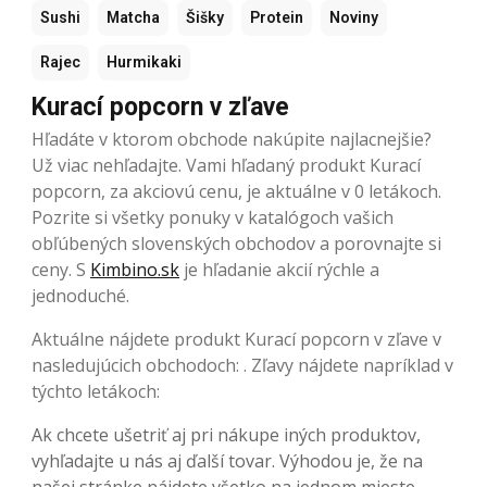
Sushi
Matcha
Šišky
Protein
Noviny
Rajec
Hurmikaki
Kurací popcorn v zľave
Hľadáte v ktorom obchode nakúpite najlacnejšie?
Už viac nehľadajte. Vami hľadaný produkt Kurací
popcorn, za akciovú cenu, je aktuálne v 0 letákoch.
Pozrite si všetky ponuky v katalógoch vašich
obľúbených slovenských obchodov a porovnajte si
ceny. S
Kimbino.sk
je hľadanie akcií rýchle a
jednoduché.
Aktuálne nájdete produkt Kurací popcorn v zľave v
nasledujúcich obchodoch: . Zľavy nájdete napríklad v
týchto letákoch:
Ak chcete ušetriť aj pri nákupe iných produktov,
vyhľadajte u nás aj ďalší tovar. Výhodou je, že na
našej stránke nájdete všetko na jednom mieste.