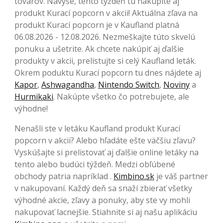
tovarov. Navyše, tento týždeň tu nakúpite aj
produkt Kurací popcorn v akcii! Aktuálna zľava na
produkt Kurací popcorn je v Kaufland platná
06.08.2026 - 12.08.2026. Nezmeškajte túto skvelú
ponuku a ušetrite. Ak chcete nakúpiť aj ďalšie
produkty v akcii, prelistujte si celý Kaufland leták.
Okrem poduktu Kurací popcorn tu dnes nájdete aj
Kapor
,
Ashwagandha
,
Nintendo Switch
,
Noviny
a
Hurmikaki
. Nakúpte všetko čo potrebujete, ale
výhodne!
Nenašli ste v letáku Kaufland produkt Kurací
popcorn v akcii? Alebo hľadáte ešte väčšiu zľavu?
Vyskúšajte si prelistovať aj ďalšie online letáky na
tento alebo budúci týždeň. Medzi obľúbené
obchody patria napríklad .
Kimbino.sk
je váš partner
v nakupovaní. Každý deň sa snaží zbierať všetky
výhodné akcie, zľavy a ponuky, aby ste vy mohli
nakupovať lacnejšie. Stiahnite si aj našu aplikáciu