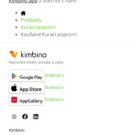
Kimbino app
a ušetrite s nami.
Produkty
Kurací popcorn
Kaufland Kurací popcorn
Najnovšie letáky, ponuky a zľavy
Stiahnuť v
Stiahnuť v
Stiahnuť v
Kimbino