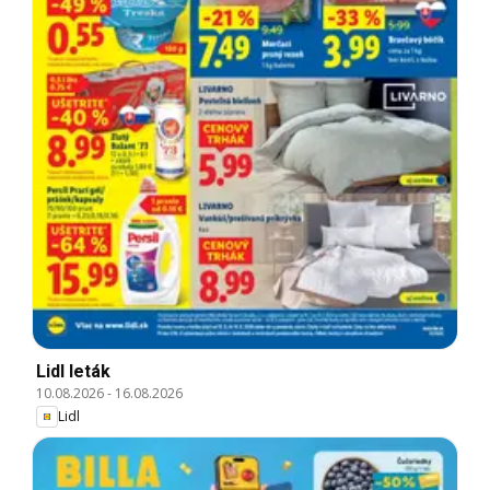
Lidl leták
10.08.2026
-
16.08.2026
Lidl