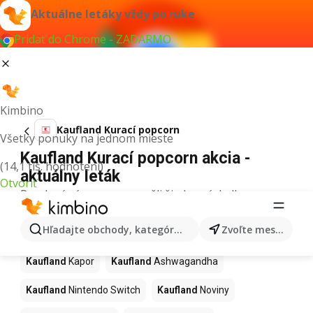
Aktuálne letáky vždy po ruke
Pridať do Chrome - ZADARMO
Kimbino
Kaufland Kurací popcorn
Všetky ponuky na jednom mieste
Kaufland Kurací popcorn akcia -
(14,1 tis. hodnotení)
aktuálny leták
Otvoriť
Pre daný výraz sme nenašli žiadne výsledky.
Ďalšie produkty v obchodoch
Hľadajte obchody, kategórie, produkty...
Zvoľte mesto
Kaufland
Kaufland
Kapor
Kaufland
Ashwagandha
Kaufland
Nintendo Switch
Kaufland
Noviny