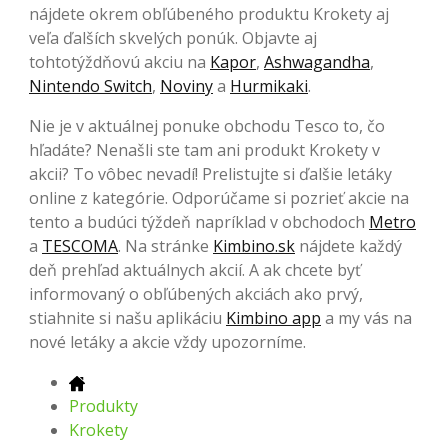
nájdete okrem obľúbeného produktu Krokety aj
veľa ďalších skvelých ponúk. Objavte aj
tohtotýždňovú akciu na
Kapor
,
Ashwagandha
,
Nintendo Switch
,
Noviny
a
Hurmikaki
.
Nie je v aktuálnej ponuke obchodu Tesco to, čo
hľadáte? Nenašli ste tam ani produkt Krokety v
akcii? To vôbec nevadí! Prelistujte si ďalšie letáky
online z kategórie. Odporúčame si pozrieť akcie na
tento a budúci týždeň napríklad v obchodoch
Metro
a
TESCOMA
. Na stránke
Kimbino.sk
nájdete každý
deň prehľad aktuálnych akcií. A ak chcete byť
informovaný o obľúbených akciách ako prvý,
stiahnite si našu aplikáciu
Kimbino app
a my vás na
nové letáky a akcie vždy upozorníme.
Produkty
Krokety