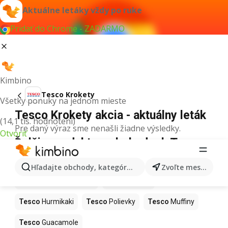
Aktuálne letáky vždy po ruke
Pridať do Chrome - ZADARMO
Kimbino
Tesco Krokety
Všetky ponuky na jednom mieste
Tesco Krokety akcia - aktuálny leták
(14,1 tis. hodnotení)
Pre daný výraz sme nenašli žiadne výsledky.
Otvoriť
Ďalšie produkty v obchodoch Tesco
Tesco
Kapor
Tesco
Ashwagandha
Hľadajte obchody, kategórie, produkty...
Zvoľte mesto
Tesco
Nintendo Switch
Tesco
Noviny
Tesco
Hurmikaki
Tesco
Polievky
Tesco
Muffiny
Tesco
Guacamole