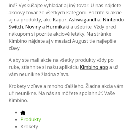
iné? Vyskúšajte vyhľadať aj iný tovar. U nás nájdete
akciový tovar zo všetkých kategórií. Pozrite si akcie
aj na produkty, ako
Kapor
,
Ashwagandha
,
Nintendo
Switch
,
Noviny
a
Hurmikaki
a ušetrite. Vždy pred
nákupom si pozrite akciové letáky. Na stránke
Kimbino nájdete aj v mesiaci August tie najlepšie
zľavy.
A aby ste mali akcie na všetky produkty vždy po
ruke, stiahnite si našu aplikáciu
Kimbino app
a už
vám neunikne žiadna zľava.
Krokety v zľave a mnoho ďalšieho. Žiadna akcia vám
už neunikne. Na nás sa môžete spoľahnúť. Vaše
Kimbino.
Produkty
Krokety