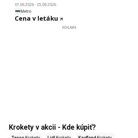
01.06.2026
-
25.08.2026
Metro
Cena v letáku
REKLAMA
Krokety v akcii - Kde kúpiť?
Tesco
Krokety
Lidl
Krokety
Kaufland
Krokety