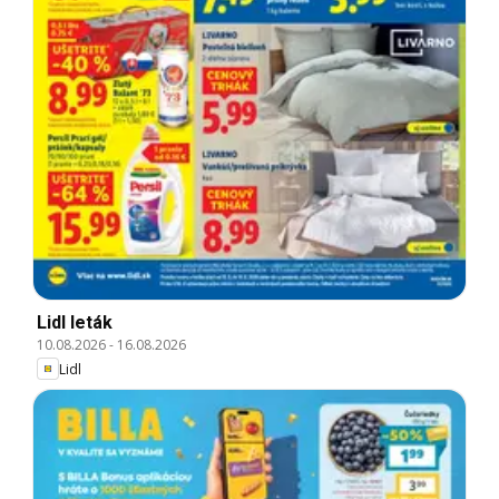
Lidl leták
10.08.2026
-
16.08.2026
Lidl