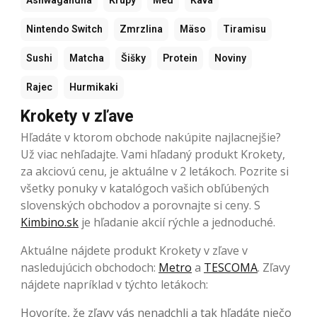
Nintendo Switch
Zmrzlina
Mäso
Tiramisu
Sushi
Matcha
Šišky
Protein
Noviny
Rajec
Hurmikaki
Krokety v zľave
Hľadáte v ktorom obchode nakúpite najlacnejšie?
Už viac nehľadajte. Vami hľadaný produkt Krokety,
za akciovú cenu, je aktuálne v 2 letákoch. Pozrite si
všetky ponuky v katalógoch vašich obľúbených
slovenských obchodov a porovnajte si ceny. S
Kimbino.sk
je hľadanie akcií rýchle a jednoduché.
Aktuálne nájdete produkt Krokety v zľave v
nasledujúcich obchodoch:
Metro
a
TESCOMA
. Zľavy
nájdete napríklad v týchto letákoch:
Hovoríte, že zľavy vás nenadchli a tak hľadáte niečo