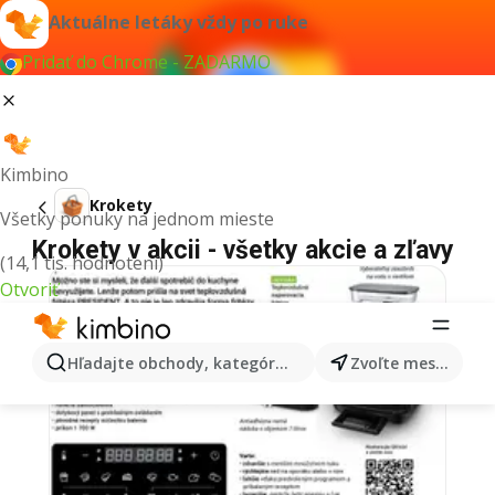
Aktuálne letáky vždy po ruke
Pridať do Chrome - ZADARMO
Kimbino
Krokety
Všetky ponuky na jednom mieste
Krokety v akcii - všetky akcie a zľavy
(14,1 tis. hodnotení)
Otvoriť
Hľadajte obchody, kategórie, produkty...
Zvoľte mesto