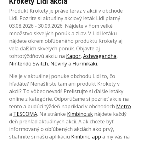
Krokety Lidl akcia
Produkt Krokety je práve teraz v akcii v obchode
Lidl. Pozrite si aktuálny akciový leták Lidl platný
03.08.2026 - 30.09.2026. Nájdete v ňom veľké
množstvo skvelých ponúk a zliav. V Lidl letáku
nájdete okrem obľúbeného produktu Krokety aj
veľa ďalších skvelých ponúk. Objavte aj
tohtotýždňovú akciu na
Kapor
,
Ashwagandha
,
Nintendo Switch
,
Noviny
a
Hurmikaki
.
Nie je v aktuálnej ponuke obchodu Lidl to, čo
hľadáte? Nenašli ste tam ani produkt Krokety v
akcii? To vôbec nevadí! Prelistujte si ďalšie letáky
online z kategórie. Odporúčame si pozrieť akcie na
tento a budúci týždeň napríklad v obchodoch
Metro
a
TESCOMA
. Na stránke
Kimbino.sk
nájdete každý
deň prehľad aktuálnych akcií. A ak chcete byť
informovaný o obľúbených akciách ako prvý,
stiahnite si našu aplikáciu
Kimbino app
a my vás na