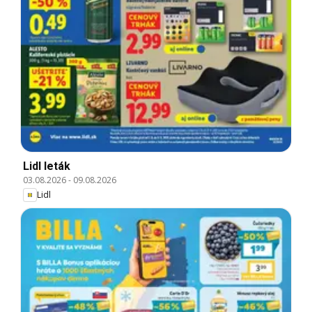
Lidl leták
03.08.2026
-
09.08.2026
Lidl