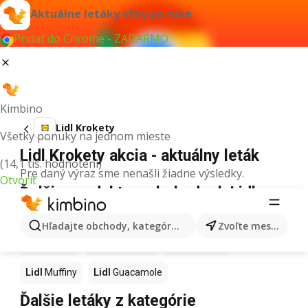
Aktuálne letáky vždy po ruke
Pridať do Chrome - ZADARMO
Kimbino
Lidl Krokety
Všetky ponuky na jednom mieste
Lidl Krokety akcia - aktuálny leták
(14,1 tis. hodnotení)
Pre daný výraz sme nenašli žiadne výsledky.
Otvoriť
Ďalšie produkty v obchodoch Lidl
Lidl
Kapor
Lidl
Ashwagandha
Lidl
Nintendo Switch
Hľadajte obchody, kategórie, produkty...
Zvoľte mesto
Lidl
Noviny
Lidl
Hurmikaki
Lidl
Polievky
Lidl
Muffiny
Lidl
Guacamole
Ďalšie letáky z kategórie