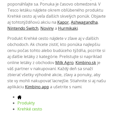
poponáhľajte sa. Ponuka je časovo obmedzená. V
Tesco letáku nájdete okrem obľúbeného produktu
Krehké cesto aj veľa ďalších skvelých ponúk. Objavte
aj tohtotýždňovú akciu na
Kapor
,
Ashwagandha
,
Nintendo Switch
,
Noviny
a
Hurmikaki
.
Produkt Krehké cesto nájdete v zľave aj v ďalších
obchodoch. Ak chcete zistiť, kto ponúka najlepšiu
cenu počas tohto alebo budúceho týždňa, pozrite si
aj ďalšie letáky z kategórie. Prelistujte si napríklad
online letáky z obchodov
Milk Agro
.
Kimbino.sk
je
váš partner v nakupovaní. Každý deň sa snaží
zbierať všetky výhodné akcie, zľavy a ponuky, aby
ste vy mohli nakupovať lacnejšie. Stiahnite si aj našu
aplikáciu
Kimbino app
a ušetrite s nami.
Produkty
Krehké cesto