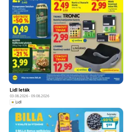
Lidl leták
03.08.2026
-
09.08.2026
Lidl