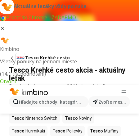
Aktuálne letáky vždy po ruke
Pridať do Chrome - ZADARMO
Kimbino
Tesco Krehké cesto
Všetky ponuky na jednom mieste
Tesco Krehké cesto akcia - aktuálny
(14,1 tis. hodnotení)
leták
Otvoriť
Pre daný výraz sme nenašli žiadne výsledky.
Ďalšie produkty v obchodoch Tesco
Hľadajte obchody, kategórie, produkty...
Zvoľte mesto
Tesco
Kapor
Tesco
Ashwagandha
Tesco
Nintendo Switch
Tesco
Noviny
Tesco
Hurmikaki
Tesco
Polievky
Tesco
Muffiny