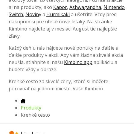
aj na produkty, ako
Kapor
,
Ashwagandha
,
Nintendo
Switch
,
Noviny
a
Hurmikaki
a ušetrite. Vždy pred
nákupom si pozrite akciové letáky. Na stránke
Kimbino nájdete aj v mesiaci August tie najlepšie
zľavy.
Každý deň u nás nájdete nové ponuky na ďalšie a
ďalšie produkty v akcii. Aby vám žiadna skvelá akcia
neušla, stiahnite si našu
Kimbino app
aplikáciu a
budete vždy v obraze.
Krehké cesto za skvelé ceny, ktoré si môžete
porovnať na jednom mieste. Vaše Kimbino.
Produkty
Krehké cesto