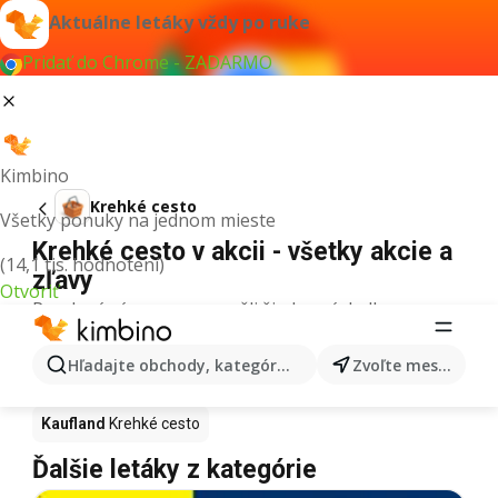
Aktuálne letáky vždy po ruke
Pridať do Chrome - ZADARMO
Kimbino
Krehké cesto
Všetky ponuky na jednom mieste
Krehké cesto v akcii - všetky akcie a
(14,1 tis. hodnotení)
zľavy
Otvoriť
Pre daný výraz sme nenašli žiadne výsledky.
Krehké cesto v akcii - Kde kúpiť?
Hľadajte obchody, kategórie, produkty...
Zvoľte mesto
Tesco
Krehké cesto
Lidl
Krehké cesto
Kaufland
Krehké cesto
Ďalšie letáky z kategórie