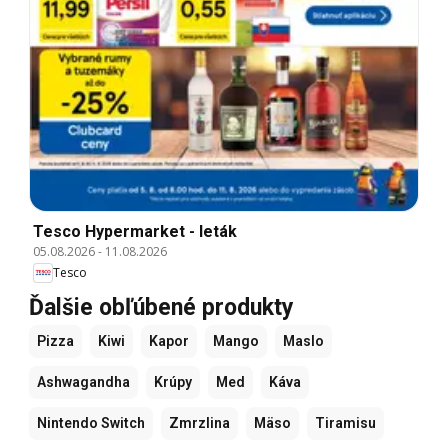
Tesco Hypermarket - leták
05.08.2026
-
11.08.2026
Tesco
Ďalšie obľúbené produkty
Pizza
Kiwi
Kapor
Mango
Maslo
Ashwagandha
Krúpy
Med
Káva
Nintendo Switch
Zmrzlina
Mäso
Tiramisu