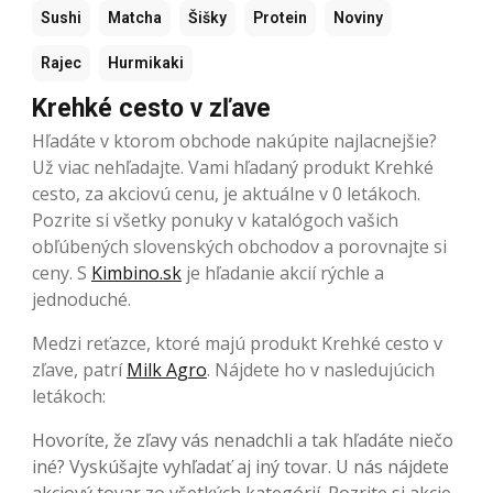
Sushi
Matcha
Šišky
Protein
Noviny
Rajec
Hurmikaki
Krehké cesto v zľave
Hľadáte v ktorom obchode nakúpite najlacnejšie?
Už viac nehľadajte. Vami hľadaný produkt Krehké
cesto, za akciovú cenu, je aktuálne v 0 letákoch.
Pozrite si všetky ponuky v katalógoch vašich
obľúbených slovenských obchodov a porovnajte si
ceny. S
Kimbino.sk
je hľadanie akcií rýchle a
jednoduché.
Medzi reťazce, ktoré majú produkt Krehké cesto v
zľave, patrí
Milk Agro
. Nájdete ho v nasledujúcich
letákoch:
Hovoríte, že zľavy vás nenadchli a tak hľadáte niečo
iné? Vyskúšajte vyhľadať aj iný tovar. U nás nájdete
akciový tovar zo všetkých kategórií. Pozrite si akcie