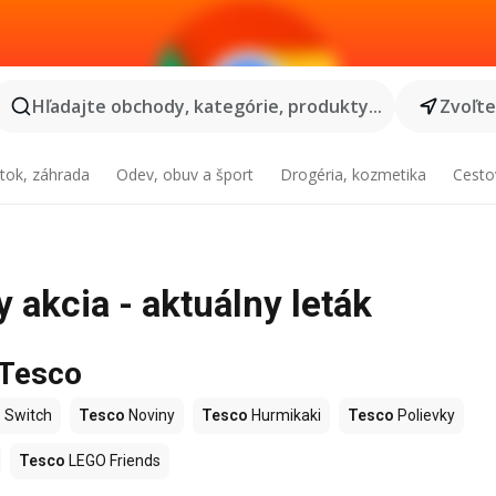
Hľadajte obchody, kategórie, produkty...
Zvoľt
tok, záhrada
Odev, obuv a šport
Drogéria, kozmetika
Cesto
akcia - aktuálny leták
 Tesco
 Switch
Tesco
Noviny
Tesco
Hurmikaki
Tesco
Polievky
Tesco
LEGO Friends