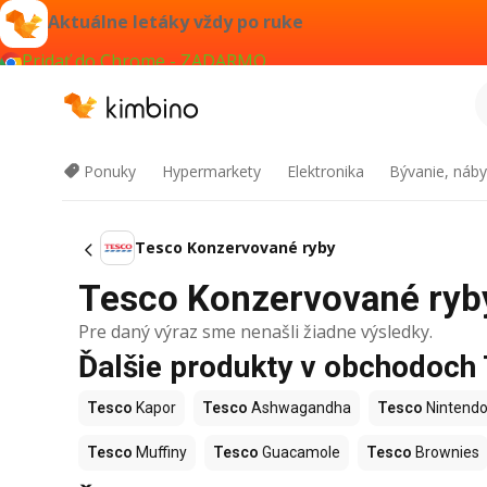
Aktuálne letáky vždy po ruke
Pridať do Chrome - ZADARMO
Ponuky
Hypermarkety
Elektronika
Bývanie, náby
Tesco Konzervované ryby
Tesco Konzervované ryby 
Pre daný výraz sme nenašli žiadne výsledky.
Ďalšie produkty v obchodoch
Tesco
Kapor
Tesco
Ashwagandha
Tesco
Nintendo
Tesco
Muffiny
Tesco
Guacamole
Tesco
Brownies