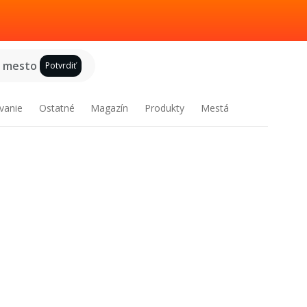
e mesto
Potvrdiť
vanie
Ostatné
Magazín
Produkty
Mestá