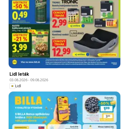
Lidl leták
03.08.2026
-
09.08.2026
Lidl