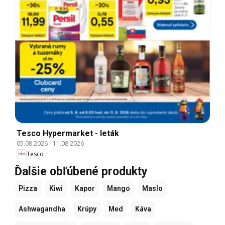
Tesco Hypermarket - leták
05.08.2026
-
11.08.2026
Tesco
Ďalšie obľúbené produkty
Pizza
Kiwi
Kapor
Mango
Maslo
Ashwagandha
Krúpy
Med
Káva