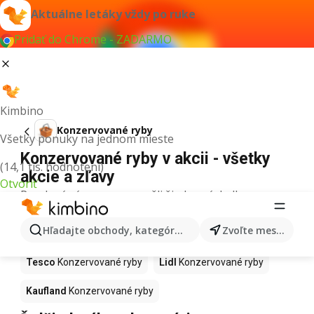
Aktuálne letáky vždy po ruke
Pridať do Chrome - ZADARMO
Kimbino
Konzervované ryby
Všetky ponuky na jednom mieste
Konzervované ryby v akcii - všetky
(14,1 tis. hodnotení)
akcie a zľavy
Otvoriť
Pre daný výraz sme nenašli žiadne výsledky.
Konzervované ryby v akcii - Kde
Hľadajte obchody, kategórie, produkty...
Zvoľte mesto
kúpiť?
Tesco
Konzervované ryby
Lidl
Konzervované ryby
Kaufland
Konzervované ryby