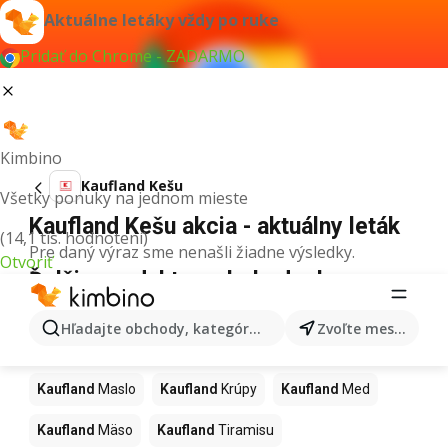
Aktuálne letáky vždy po ruke
Pridať do Chrome - ZADARMO
Kimbino
Kaufland Kešu
Všetky ponuky na jednom mieste
Kaufland Kešu akcia - aktuálny leták
(14,1 tis. hodnotení)
Pre daný výraz sme nenašli žiadne výsledky.
Otvoriť
Ďalšie produkty v obchodoch
Kaufland
Hľadajte obchody, kategórie, produkty...
Zvoľte mesto
Kaufland
Pizza
Kaufland
Kiwi
Kaufland
Mango
Kaufland
Maslo
Kaufland
Krúpy
Kaufland
Med
Kaufland
Mäso
Kaufland
Tiramisu