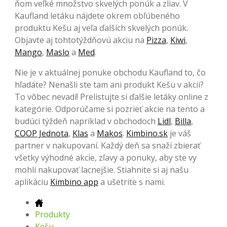
ňom veľké množstvo skvelých ponúk a zliav. V
Kaufland letáku nájdete okrem obľúbeného
produktu Kešu aj veľa ďalších skvelých ponúk.
Objavte aj tohtotýždňovú akciu na
Pizza
,
Kiwi
,
Mango
,
Maslo
a
Med
.
Nie je v aktuálnej ponuke obchodu Kaufland to, čo
hľadáte? Nenašli ste tam ani produkt Kešu v akcii?
To vôbec nevadí! Prelistujte si ďalšie letáky online z
kategórie. Odporúčame si pozrieť akcie na tento a
budúci týždeň napríklad v obchodoch
Lidl
,
Billa
,
COOP Jednota
,
Klas
a
Makos
.
Kimbino.sk
je váš
partner v nakupovaní. Každý deň sa snaží zbierať
všetky výhodné akcie, zľavy a ponuky, aby ste vy
mohli nakupovať lacnejšie. Stiahnite si aj našu
aplikáciu
Kimbino app
a ušetrite s nami.
Produkty
Kešu