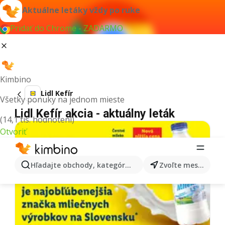
Aktuálne letáky vždy po ruke
Pridať do Chrome - ZADARMO
Kimbino
Lidl Kefír
Všetky ponuky na jednom mieste
Lidl Kefír akcia - aktuálny leták
(14,1 tis. hodnotení)
Otvoriť
Hľadajte obchody, kategórie, produkty...
Zvoľte mesto