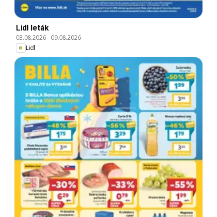
Lidl leták
03.08.2026
-
09.08.2026
Lidl