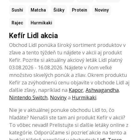
Sushi
Matcha
Šišky
Protein
Noviny
Rajec
Hurmikaki
Kefír Lidl akcia
Obchod Lidl ponúka široký sortiment produktov v
zľave a tento týždeň tu nájdete v akcii aj produkt
Kefír. Pozrite si aktuálny akciový leták Lidl platný
03.08.2026 - 16.08.2026. Nájdete v ňom veľké
množstvo skvelých ponúk a zliav. Okrem produktu
Kefír za zvýhodnenú cenu objavíte v obchode Lidl aj
ďalšie zľavy, napríklad na
Kapor
,
Ashwagandha
,
Nintendo Switch
,
Noviny
a
Hurmikaki
.
Nie je v aktuálnej ponuke obchodu Lidl to, čo
hľadáte? Nenašli ste tam ani produkt Kefír v akcii?
To vôbec nevadí! Prelistujte si ďalšie letáky online z
kategórie. Odporúčame si pozrieť akcie na tento a
budúci týždeň napríklad v obchodoch
Lidl
,
Tesco
,