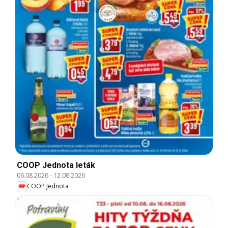
COOP Jednota leták
06.08.2026
-
12.08.2026
COOP Jednota