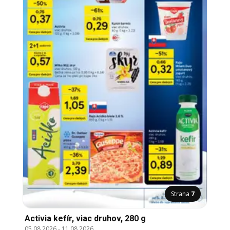
Strana
7
Activia kefír, viac druhov, 280 g
05.08.2026
-
11.08.2026