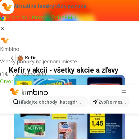
Aktuálne letáky vždy po ruke
Pridať do Chrome - ZADARMO
Kimbino
Kefír
Všetky ponuky na jednom mieste
Kefír v akcii - všetky akcie a zľavy
(14,1 tis. hodnotení)
Otvoriť
Hľadajte obchody, kategórie, produkty...
Zvoľte mesto