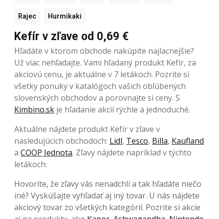
Rajec
Hurmikaki
Kefír v zľave od 0,69 €
Hľadáte v ktorom obchode nakúpite najlacnejšie?
Už viac nehľadajte. Vami hľadaný produkt Kefír, za
akciovú cenu, je aktuálne v 7 letákoch. Pozrite si
všetky ponuky v katalógoch vašich obľúbených
slovenských obchodov a porovnajte si ceny. S
Kimbino.sk
je hľadanie akcií rýchle a jednoduché.
Aktuálne nájdete produkt Kefír v zľave v
nasledujúcich obchodoch:
Lidl
,
Tesco
,
Billa
,
Kaufland
a
COOP Jednota
. Zľavy nájdete napríklad v týchto
letákoch:
Hovoríte, že zľavy vás nenadchli a tak hľadáte niečo
iné? Vyskúšajte vyhľadať aj iný tovar. U nás nájdete
akciový tovar zo všetkých kategórií. Pozrite si akcie
aj na produkty, ako
Kapor
,
Ashwagandha
,
Nintendo